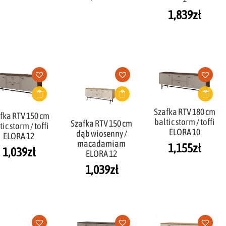
1,839
zł
Szafka RTV 180 cm
fka RTV 150 cm
baltic storm / toffi
Szafka RTV 150 cm
tic storm / toffi
ELORA 10
dąb wiosenny /
ELORA 12
macadamiam
1,155
zł
1,039
zł
ELORA 12
1,039
zł