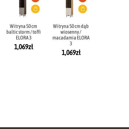
Witryna 50 cm
Witryna 50 cm dąb
baltic storm / toffi
wiosenny /
ELORA 3
macadamia ELORA
3
1,069
zł
1,069
zł