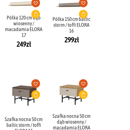
Półka 120 cm dąb
Półka 150 cm baltic
wiosenny /
storm / toffi ELORA
macadamia ELORA
16
17
299
zł
249
zł
Szafka nocna 50 cm
Szafka nocna 50 cm
dąb wiosenny /
baltic storm / toffi
macadamia ELORA