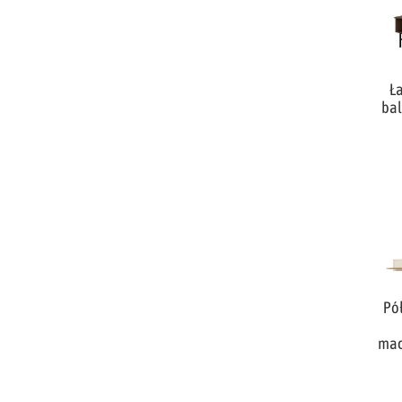
Ła
bal
Pó
mac