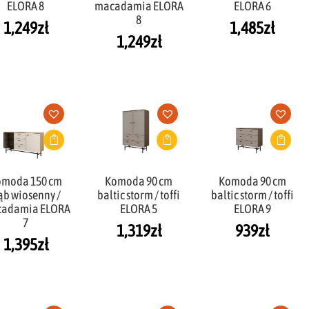
ELORA 8
macadamia ELORA
ELORA 6
8
1,249
zł
1,485
zł
1,249
zł
omoda 150 cm
Komoda 90 cm
Komoda 90 cm
ąb wiosenny /
baltic storm / toffi
baltic storm / toffi
adamia ELORA
ELORA 5
ELORA 9
7
1,319
zł
939
zł
1,395
zł