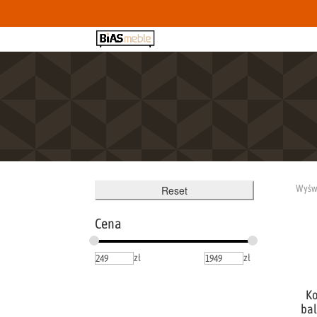
Wyświ
Reset
Cena
zł
zł
K
bal