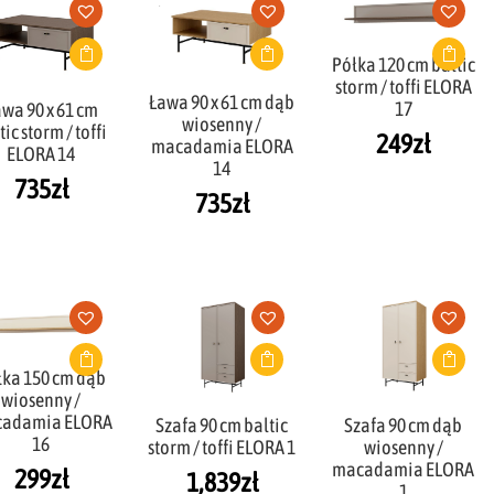
Półka 120 cm baltic
storm / toffi ELORA
Ława 90 x 61 cm dąb
17
wa 90 x 61 cm
wiosenny /
tic storm / toffi
249
zł
macadamia ELORA
ELORA 14
14
735
zł
735
zł
łka 150 cm dąb
wiosenny /
adamia ELORA
Szafa 90 cm baltic
Szafa 90 cm dąb
16
storm / toffi ELORA 1
wiosenny /
macadamia ELORA
299
zł
1,839
zł
1