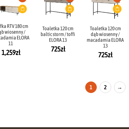
fka RTV 180 cm
Toaletka 120 cm
Toaletka 120 cm
ąb wiosenny /
baltic storm / toffi
dąb wiosenny /
adamia ELORA
ELORA 13
macadamia ELORA
11
13
725
zł
1,259
zł
725
zł
1
2
→