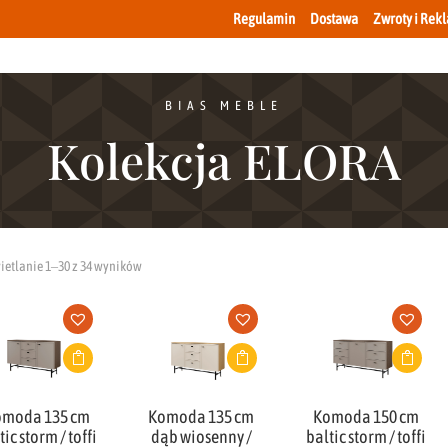
Regulamin
Dostawa
Zwroty i Rek
BIAS MEBLE
Kolekcja ELORA
etlanie 1–30 z 34 wyników
omoda 135 cm
Komoda 135 cm
Komoda 150 cm
tic storm / toffi
dąb wiosenny /
baltic storm / toffi