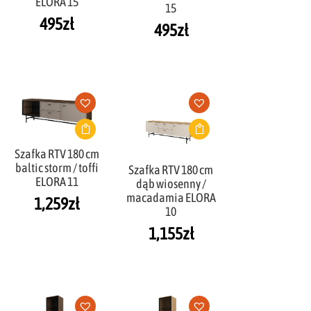
ELORA 15
15
495
zł
495
zł
Szafka RTV 180 cm
baltic storm / toffi
Szafka RTV 180 cm
ELORA 11
dąb wiosenny /
macadamia ELORA
1,259
zł
10
1,155
zł