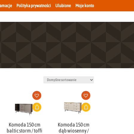
lamacje
Polityka prywatności
Ulubione
Moje konto
Komoda 150 cm
Komoda 150 cm
baltic storm / toffi
dąb wiosenny /