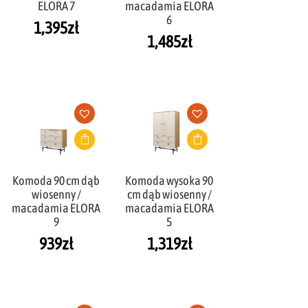
ELORA 7
macadamia ELORA
6
1,395
zł
1,485
zł
Komoda 90 cm dąb
Komoda wysoka 90
wiosenny /
cm dąb wiosenny /
macadamia ELORA
macadamia ELORA
9
5
939
zł
1,319
zł