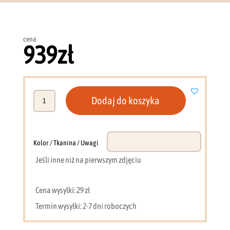
cena
939
zł
ilość
Dodaj do koszyka
Komoda
90
cm
baltic
Kolor / Tkanina / Uwagi
storm
Jeśli inne niż na pierwszym zdjęciu
/
toffi
ELORA
Cena wysyłki: 29 zł
9
Termin wysyłki: 2-7 dni roboczych