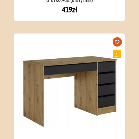
419
zł