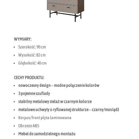
WYMIARY:
Szerokość: 90 cm
Wysokość: 82 cm
Głębokość: 40 cm
CECHY PRODUKTU:
nowoczesny design – modne połączenie kolorów
3 pojemne szuflady
stabilny metalowy stelaż w czarnym kolorze
metalowe uchwyty o ryflowanej strukturze – czarny/mosiądź
Korpus/front płyta laminowana
Obrzeże ABS
Mebel do samodzielnego montażu