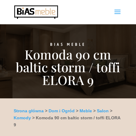
BIAS MEBLE
Komoda 90 cm
baltic storm / toffi
ELORA 9
Strona główna
>
Dom i Ogród
>
Meble
>
Salon
>
Komody
> Komoda 90 cm baltic storm / toffi ELORA
9