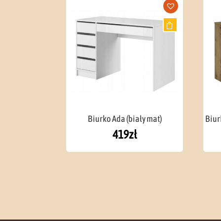
Biurko Ada (biały mat)
Biur
419
zł