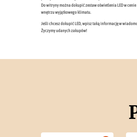
Do witryny można dokupić zestaw oświetlenia LED w cenie 5
wnętrzu wyjątkowego klimatu.
Jeśli chcesz dokupić LED, wpisz taką informację w wiadom
Życzymy udanych zakupów!