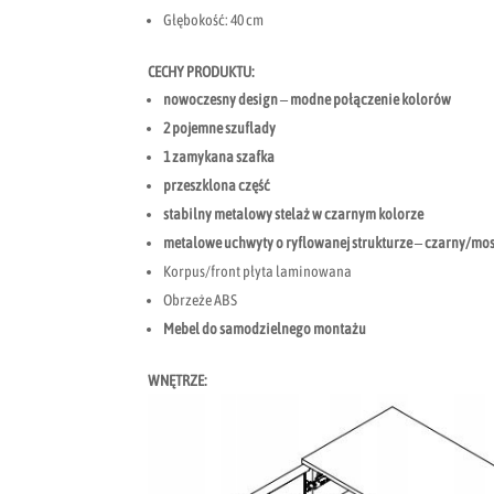
Głębokość: 40 cm
CECHY PRODUKTU:
nowoczesny design – modne połączenie kolorów
2 pojemne szuflady
1 zamykana szafka
przeszklona część
stabilny metalowy stelaż w czarnym kolorze
metalowe uchwyty o ryflowanej strukturze – czarny/mo
Korpus/front płyta laminowana
Obrzeże ABS
Mebel do samodzielnego montażu
WNĘTRZE: