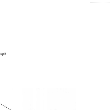
siądź