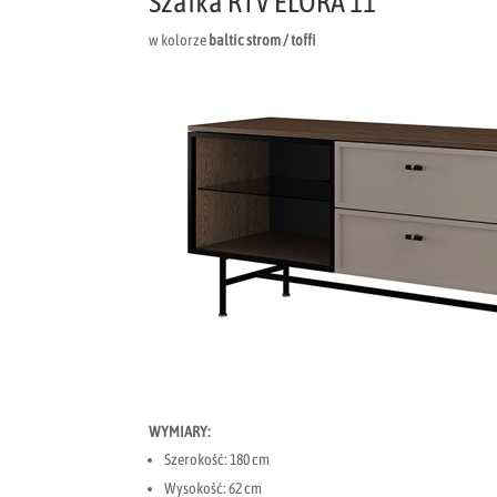
Szafka RTV ELORA 11
w kolorze
baltic strom / toffi
WYMIARY:
Szerokość: 180 cm
Wysokość: 62 cm