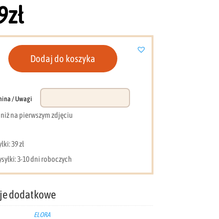
9
zł
Dodaj do koszyka
nina / Uwagi
e niż na pierwszym zdjęciu
ki: 39 zł
syłki: 3-10 dni roboczych
je dodatkowe
ELORA