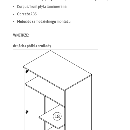
Korpus/front płyta laminowana
Obrzeże ABS
Mebel do samodzielnego montażu
WNĘTRZE:
drążek + półki + szuflady