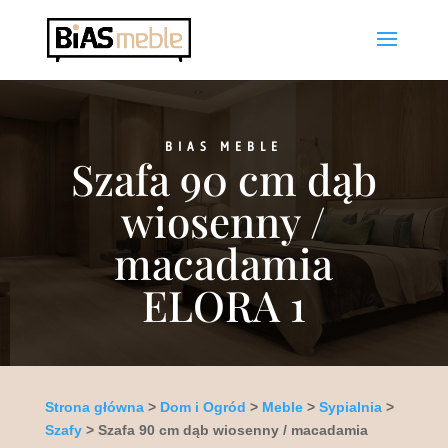
BIAS MEBLE
Szafa 90 cm dąb
wiosenny /
macadamia
ELORA 1
Strona główna
>
Dom i Ogród
>
Meble
>
Sypialnia
>
Szafy
> Szafa 90 cm dąb wiosenny / macadamia