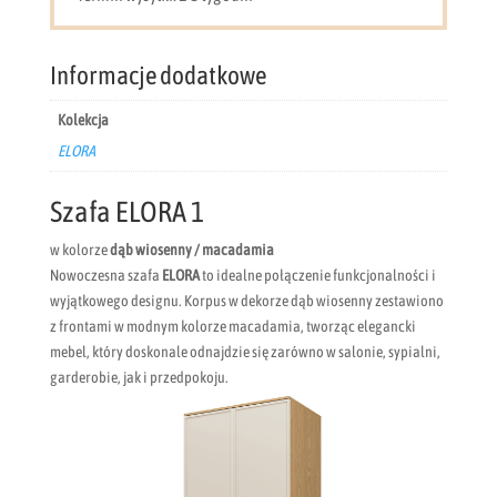
Informacje dodatkowe
Kolekcja
ELORA
Szafa ELORA 1
w kolorze
dąb wiosenny / macadamia
Nowoczesna szafa
ELORA
to idealne połączenie funkcjonalności i
wyjątkowego designu. Korpus w dekorze dąb wiosenny zestawiono
z frontami w modnym kolorze macadamia, tworząc elegancki
mebel, który doskonale odnajdzie się zarówno w salonie, sypialni,
garderobie, jak i przedpokoju.