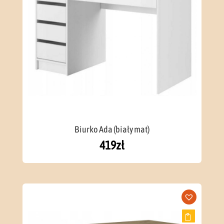
Biurko Ada (biały mat)
419
zł