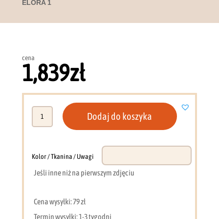
ELORA 1
cena
1,839
zł
ilość
Dodaj do koszyka
Szafa
90
cm
dąb
Kolor / Tkanina / Uwagi
wiosenny
Jeśli inne niż na pierwszym zdjęciu
/
macadamia
ELORA
Cena wysyłki: 79 zł
1
Termin wysyłki: 1-3 tygodni