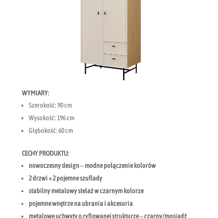
WYMIARY:
Szerokość: 90 cm
Wysokość: 196 cm
Głębokość: 60 cm
CECHY PRODUKTU:
nowoczesny design – modne połączenie kolorów
2 drzwi + 2 pojemne szuflady
stabilny metalowy stelaż w czarnym kolorze
pojemne wnętrze na ubrania i akcesoria
metalowe uchwyty o ryflowanej strukturze – czarny/mosiądź