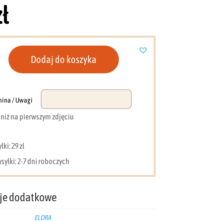
zł
Dodaj do koszyka
nina / Uwagi
e niż na pierwszym zdjęciu
ki: 29 zł
syłki: 2-7 dni roboczych
je dodatkowe
ELORA