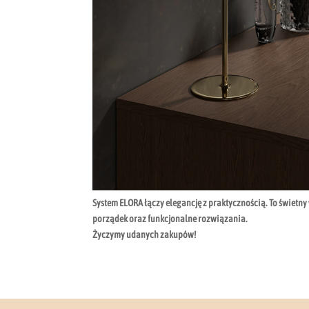
System ELORA łączy elegancję z praktycznością. To świetn
porządek oraz funkcjonalne rozwiązania.
Życzymy udanych zakupów!