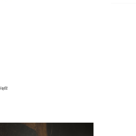
siądź