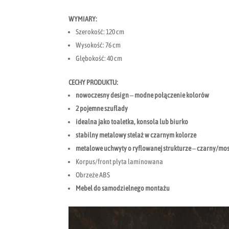
WYMIARY:
Szerokość: 120 cm
Wysokość: 76 cm
Głębokość: 40 cm
CECHY PRODUKTU:
nowoczesny design – modne połączenie kolorów
2 pojemne szuflady
idealna jako toaletka, konsola lub biurko
stabilny metalowy stelaż w czarnym kolorze
metalowe uchwyty o ryflowanej strukturze – czarny/mo
Korpus/front płyta laminowana
Obrzeże ABS
Mebel do samodzielnego montażu