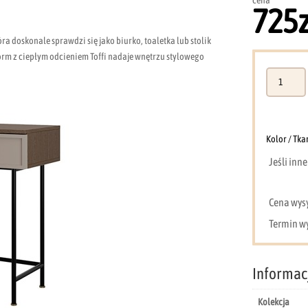
cena
725
ra doskonale sprawdzi się jako biurko, toaletka lub stolik
orm z ciepłym odcieniem Toffi nadaje wnętrzu stylowego
ilość
Toaletka
120
cm
baltic
Kolor / Tka
storm
Jeśli inn
/
toffi
ELORA
Cena wysył
13
Termin wy
Informac
Kolekcja