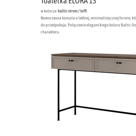
Toaletka ELORA 13
w kolorze
baltic strom / toffi
Nowoczesna konsola o lekkiej, minimalistycznej formie, któ
do przedpokoju. Połączenie eleganckiego koloru Baltic St
charakteru.