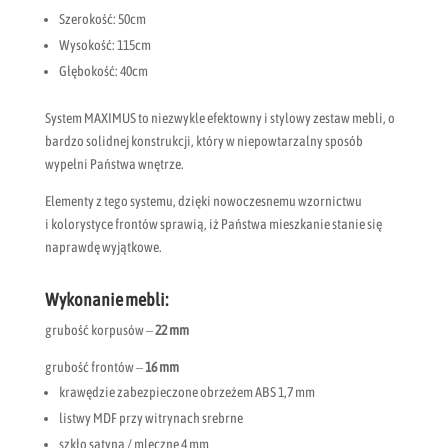
Szerokość: 50cm
Wysokość: 115cm
Głębokość: 40cm
System MAXIMUS to niezwykle efektowny i stylowy zestaw mebli, o
bardzo solidnej konstrukcji, który w niepowtarzalny sposób
wypełni Państwa wnętrze.
Elementy z tego systemu, dzięki nowoczesnemu wzornictwu
i kolorystyce frontów sprawią, iż Państwa mieszkanie stanie się
naprawdę wyjątkowe.
Wykonanie mebli:
grubość korpusów –
22 mm
grubość frontów –
16 mm
krawędzie zabezpieczone obrzeżem ABS 1,7 mm
listwy MDF przy witrynach srebrne
szkło satyna / mleczne 4 mm