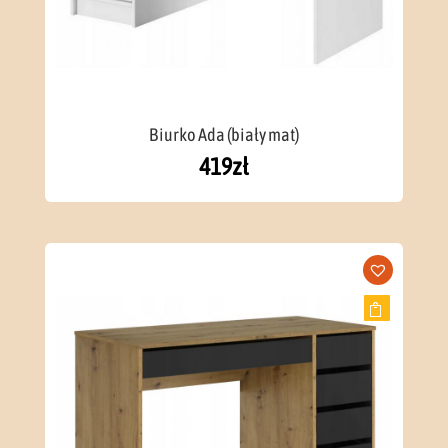
Biurko Ada (biały mat)
419
zł