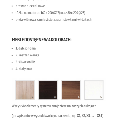
prowadnice rolkowe
łóżka na materac 160 x 200 (X17) oraz 80 x 200 (X28)
płyta wiórowa zamiast stelaża z listewkami w łóżkach
MEBLE DOSTĘPNE W 4 KOLORACH:
1. dąb sonoma
2. kasztan wenge
3. śliwa wallis
4. biały mat
Wszystkie elementy systemu znajdziesz na naszych aukcjach.
(po wpisaniu w wyszukiwarkę oznaczenia, np.
X1, X2, X3 … – X34
)