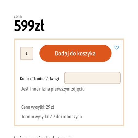
cena
599
zł
ilość
Dodaj do koszyka
Komoda
wąska
50
cm
Kolor / Tkanina / Uwagi
dąb
Jeśli inne niż na pierwszym zdjęciu
sonoma
X23
Cena wysyłki: 29 zł
Termin wysyłki: 2-7 dni roboczych