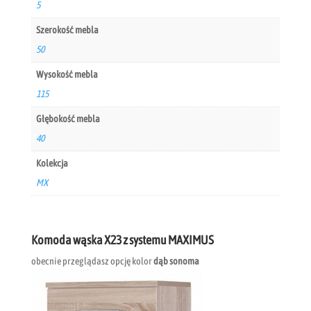
5
Szerokość mebla
50
Wysokość mebla
115
Głębokość mebla
40
Kolekcja
MX
Komoda wąska X23 z systemu MAXIMUS
obecnie przeglądasz opcję kolor
dąb sonoma