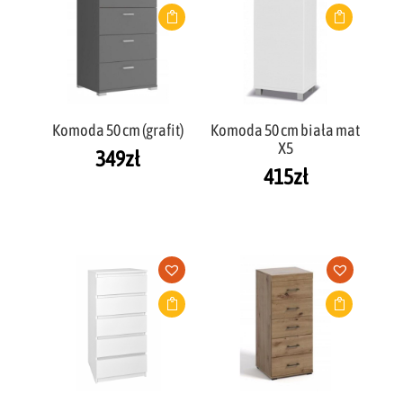
Komoda 50 cm (grafit)
Komoda 50 cm biała mat
X5
349
zł
415
zł