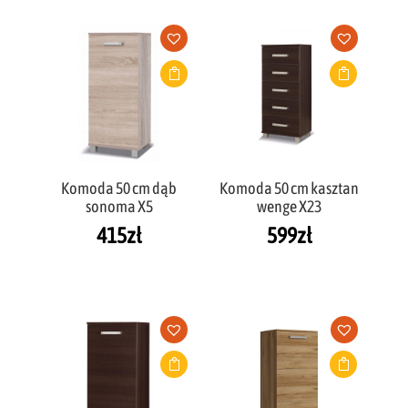
Komoda 50 cm dąb
Komoda 50 cm kasztan
sonoma X5
wenge X23
415
zł
599
zł