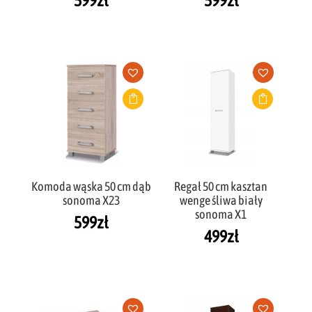
599
zł
599
zł
Komoda wąska 50 cm dąb
Regał 50 cm kasztan
sonoma X23
wenge śliwa biały
sonoma X1
599
zł
499
zł