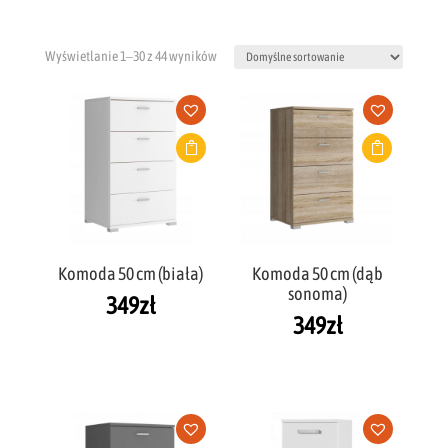
Wyświetlanie 1–30 z 44 wyników
Komoda 50 cm (biała)
Komoda 50 cm (dąb
sonoma)
349
zł
349
zł