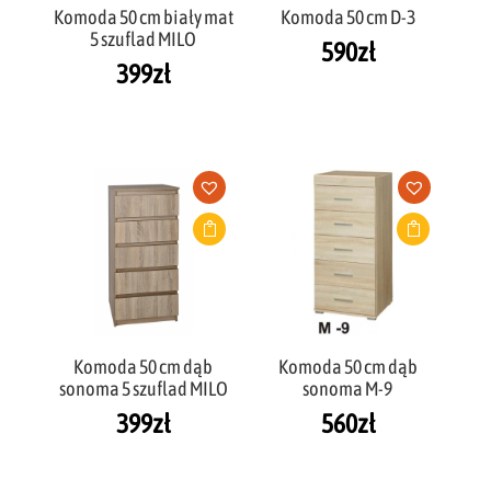
Komoda 50 cm biały mat
Komoda 50 cm D-3
5 szuflad MILO
590
zł
399
zł
Komoda 50 cm dąb
Komoda 50 cm dąb
sonoma 5 szuflad MILO
sonoma M-9
399
zł
560
zł