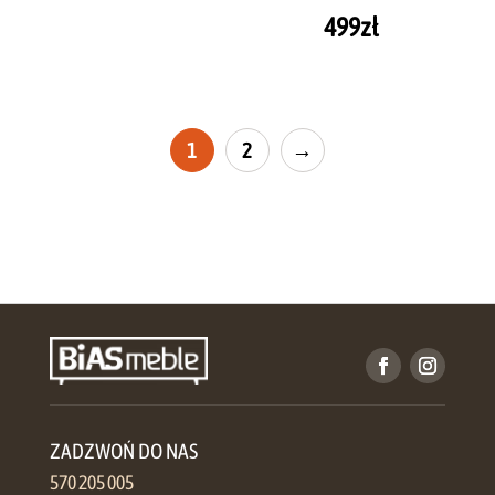
499
zł
1
2
→
ZADZWOŃ DO NAS
570 205 005