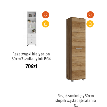
Regał wąski biały salon
50 cm 3 szuflady loft BG4
706
zł
Regał zamknięty 50 cm
słupek wąski dąb catania
X1