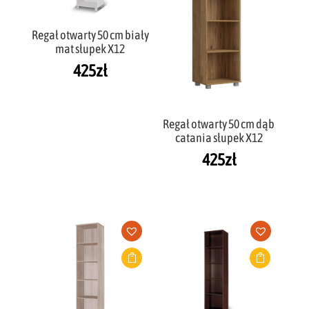
Regał otwarty 50 cm biały
mat słupek X12
425
zł
Regał otwarty 50 cm dąb
catania słupek X12
425
zł