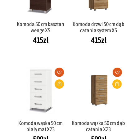
Komoda 50 cm kasztan
Komoda drzwi 50 cm dąb
wenge X5
catania system X5
415
zł
415
zł
Komoda wąska 50 cm
Komoda wąska 50 cm dąb
biały mat X23
catania X23