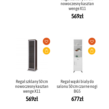
nowoczesny kasztan
wenge X11
569
zł
Regał szklany 50 cm
Regał wąski biały do
nowoczesny kasztan
salonu 50 cm czarne nogi
wenge X11
BG5
569
zł
677
zł