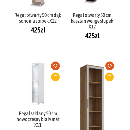
Regał otwarty 50 cm dąb
Regał otwarty 50 cm
sonoma słupek X12
kasztan wenge słupek
X12
425
zł
425
zł
Regał szklany 50 cm
nowoczesny biały mat
X11