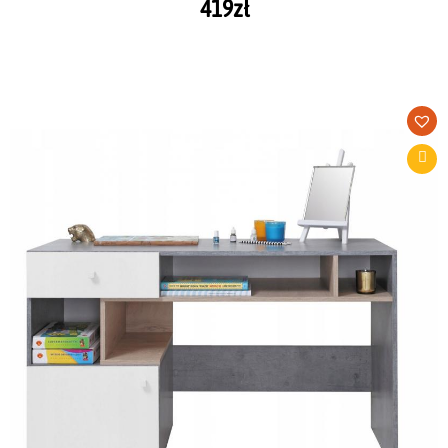
419
zł