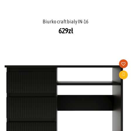
Biurko craft biały IN-16
629
zł