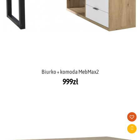
Biurko + komoda MebMax2
999
zł