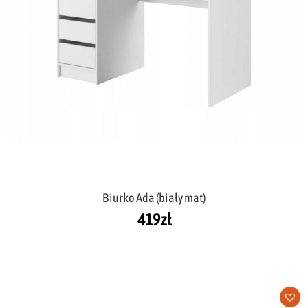
Biurko Ada (biały mat)
419
zł