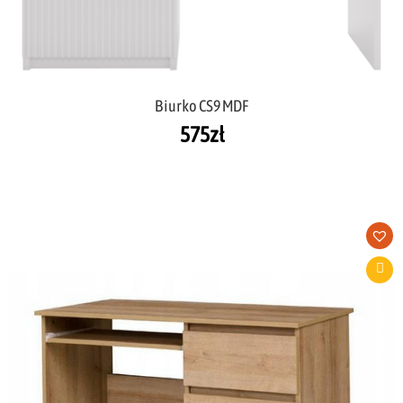
Biurko CS9 MDF
575
zł