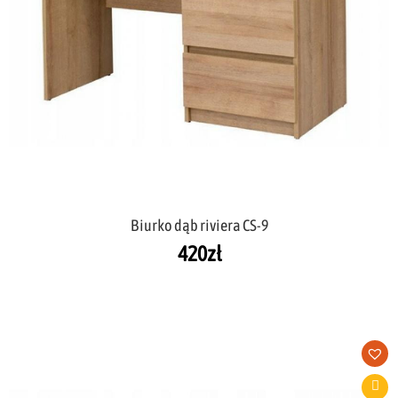
Biurko dąb riviera CS-9
420
zł