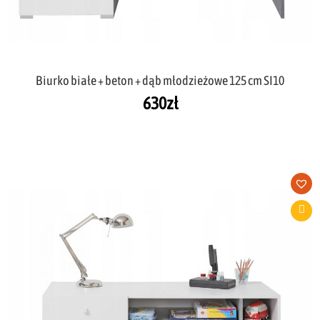
Biurko białe + beton + dąb młodzieżowe 125 cm SI10
630
zł