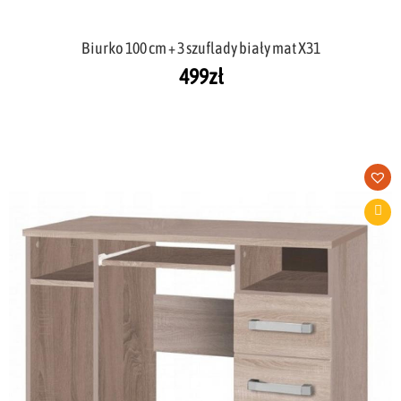
Biurko 100 cm + 3 szuflady biały mat X31
499
zł