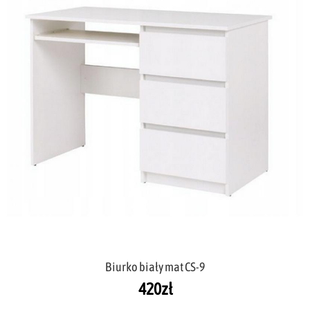
Biurko biały mat CS-9
420
zł