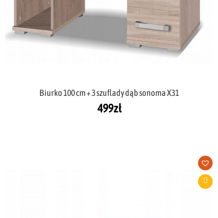
Biurko 100 cm + 3 szuflady dąb sonoma X31
499
zł