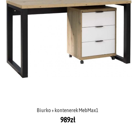
Biurko + kontenerek MebMax1
989
zł