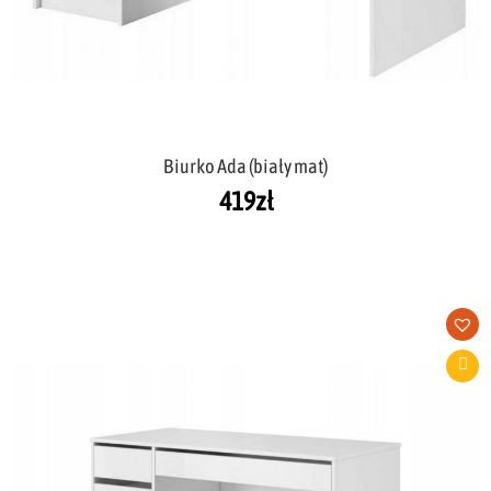
Biurko Ada (biały mat)
419
zł