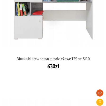
Biurko białe + beton młodzieżowe 125 cm SI10
630
zł