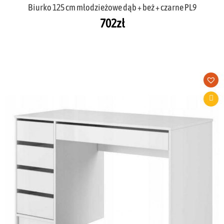
Biurko 125 cm młodzieżowe dąb + beż + czarne PL9
702
zł