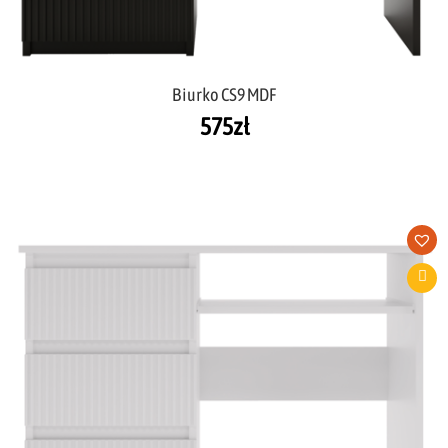
Biurko CS9 MDF
575
zł