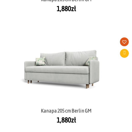
1,880
zł
Kanapa 205 cm Berlin GM
1,880
zł