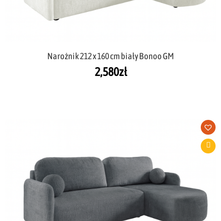
Narożnik 212 x 160 cm biały Bonoo GM
2,580
zł