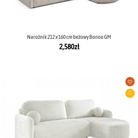
Narożnik 212 x 160 cm beżowy Bonoo GM
2,580
zł