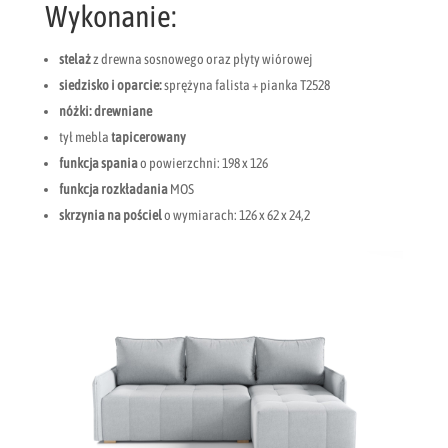
Wykonanie:
stelaż
z drewna sosnowego oraz płyty wiórowej
siedzisko i oparcie:
sprężyna falista + pianka T2528
nóżki: drewniane
tył mebla
tapicerowany
funkcja spania
o powierzchni: 198 x 126
funkcja rozkładania
MOS
skrzynia na pościel
o wymiarach: 126 x 62 x 24,2