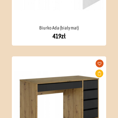
Biurko Ada (biały mat)
419
zł