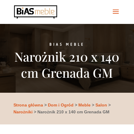
BIAS MEBLE
Narożnik 210 x 140
cm Grenada GM
Strona główna
>
Dom i Ogród
>
Meble
>
Salon
>
Narożniki
> Narożnik 210 x 140 cm Grenada GM