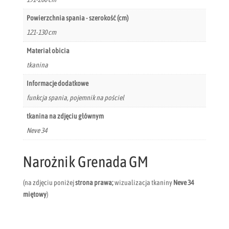
Powierzchnia spania - szerokość (cm)
121-130 cm
Materiał obicia
tkanina
Informacje dodatkowe
funkcja spania, pojemnik na pościel
tkanina na zdjęciu głównym
Neve 34
Narożnik Grenada GM
(na zdjęciu poniżej
strona prawa;
wizualizacja tkaniny
Neve 34
miętowy
)