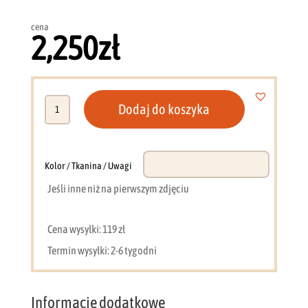
cena
2,250
zł
ilość
Dodaj do koszyka
Narożnik
210
x
140
Kolor / Tkanina / Uwagi
cm
Jeśli inne niż na pierwszym zdjęciu
Grenada
GM
Cena wysyłki: 119 zł
Termin wysyłki: 2-6 tygodni
Informacje dodatkowe