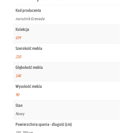
Kod producenta
narożnik Grenada
Kolekcja
GM
Szerokość mebla
210
Głębokość mebla
140
Wysokość mebla
90
Stan
Nowy
Powierzchnia spania - długość (cm)
191-200 cm