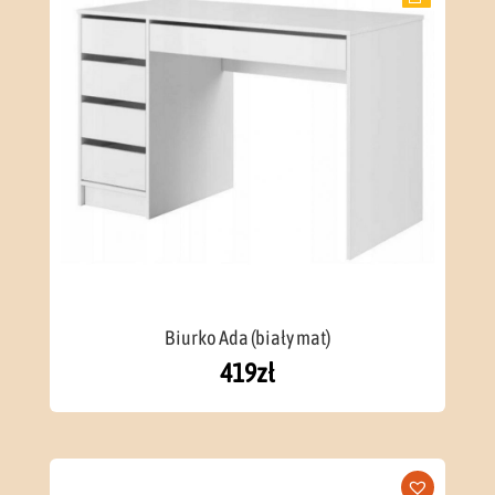
Biurko Ada (biały mat)
419
zł