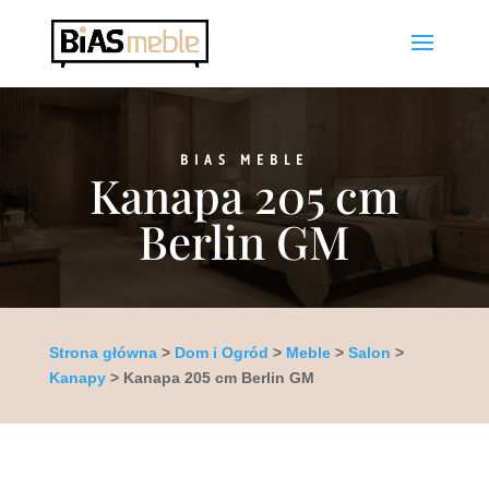
BIAS MEBLE
Kanapa 205 cm
Berlin GM
Strona główna
>
Dom i Ogród
>
Meble
>
Salon
>
Kanapy
> Kanapa 205 cm Berlin GM