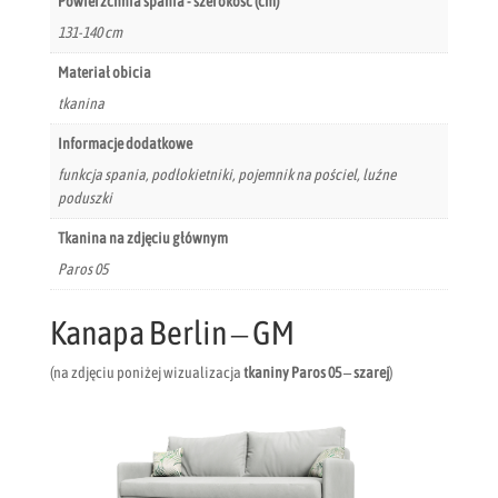
Powierzchnia spania - szerokość (cm)
131-140 cm
Materiał obicia
tkanina
Informacje dodatkowe
funkcja spania, podłokietniki, pojemnik na pościel, luźne
poduszki
Tkanina na zdjęciu głównym
Paros 05
Kanapa Berlin – GM
(na zdjęciu poniżej wizualizacja
tkaniny Paros 05 – szarej
)