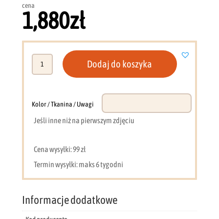
cena
1,880
zł
ilość
Dodaj do koszyka
Kanapa
205
cm
Berlin
Kolor / Tkanina / Uwagi
GM
Jeśli inne niż na pierwszym zdjęciu
Cena wysyłki: 99 zł
Termin wysyłki: maks 6 tygodni
Informacje dodatkowe