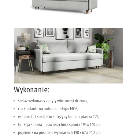
Wykonanie:
stelaż wykonany z płyty wiórowej i drewna,
rozkładanie na automacie typu MOS,
w oparciu i siedzisku sprężyny bonel + pianka T25,
funkcja spania – powierzchnia spania 194 x 140 cm
pojemnik na pościel o wymiarach 190 x 62 x 24,2 cm