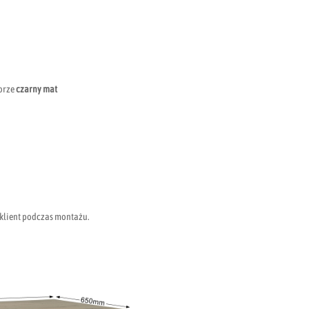
lorze
czarny mat
e klient podczas montażu.