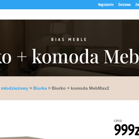
Regulamin
Dostawa
Zw
BIAS MEBLE
ko + komoda Me
 młodzieżowy
>
Biurka
> Biurko + komoda MebMax2
cena
999