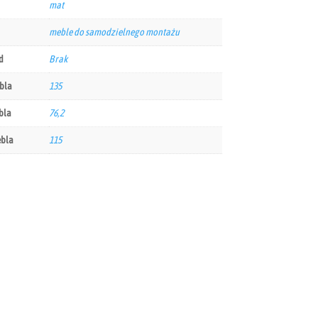
mat
meble do samodzielnego montażu
d
Brak
bla
135
bla
76,2
ebla
115