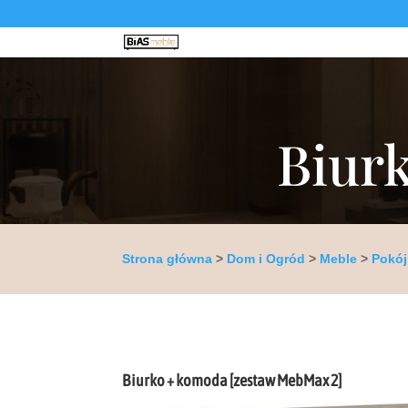
Biur
Strona główna
>
Dom i Ogród
>
Meble
>
Pokój
Biurko + komoda [zestaw MebMax 2]