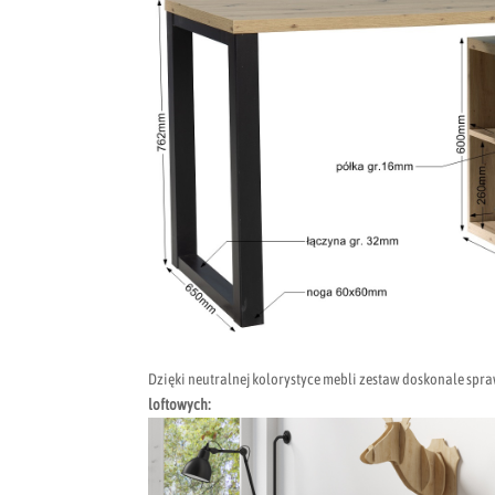
Dzięki neutralnej kolorystyce mebli zestaw doskonale spr
loftowych: