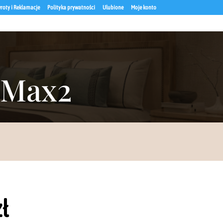
roty i Reklamacje
Polityka prywatności
Ulubione
Moje konto
bMax2
zł