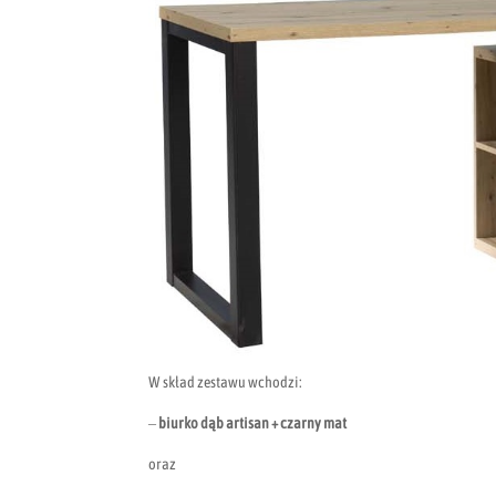
W skład zestawu wchodzi:
–
biurko
dąb artisan + czarny mat
oraz