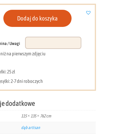
Dodaj do koszyka
nina / Uwagi
e niż na pierwszym zdjęciu
ki: 25 zł
syłki: 2-7 dni roboczych
je dodatkowe
115 × 135 × 762 cm
dąb artisan