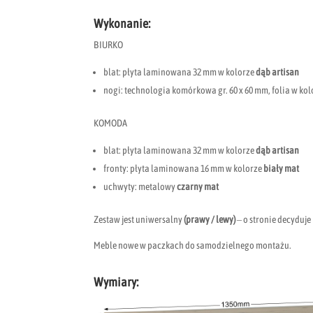
Wykonanie:
BIURKO
blat: płyta laminowana 32 mm w kolorze
dąb artisan
nogi: technologia komórkowa gr. 60 x 60 mm, folia w ko
KOMODA
blat: płyta laminowana 32 mm w kolorze
dąb artisan
fronty: płyta laminowana 16 mm w kolorze
biały mat
uchwyty: metalowy
czarny mat
Zestaw jest uniwersalny
(prawy / lewy)
– o stronie decyduj
Meble nowe w paczkach do samodzielnego montażu.
Wymiary: