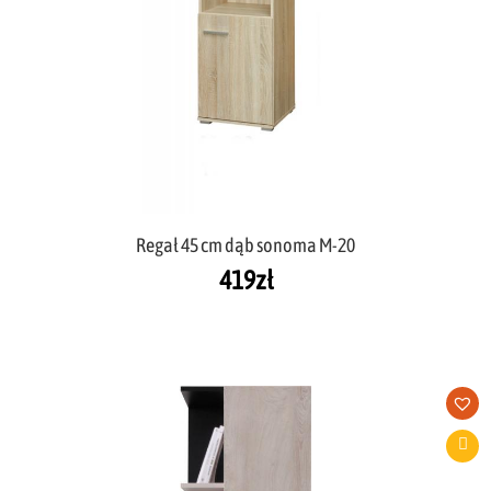
Regał 45 cm dąb sonoma M-20
419
zł