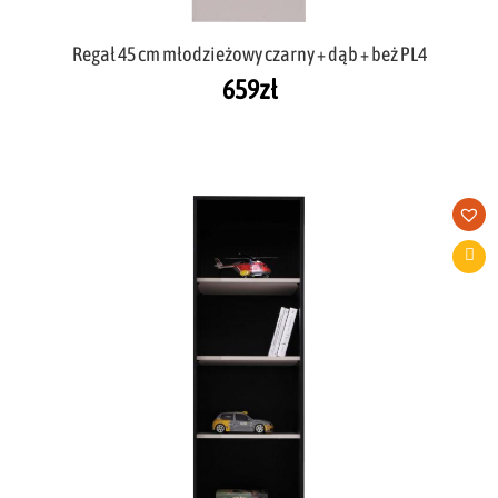
Regał 45 cm młodzieżowy czarny + dąb + beż PL4
659
zł