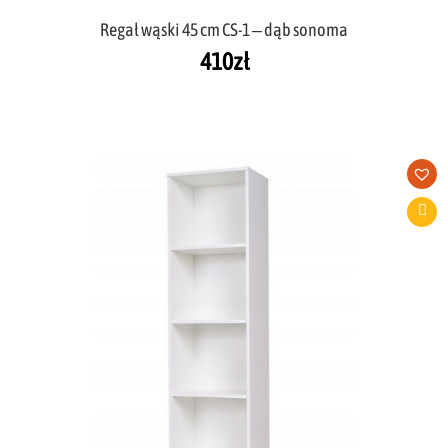
Regał wąski 45 cm CS-1 – dąb sonoma
410
zł