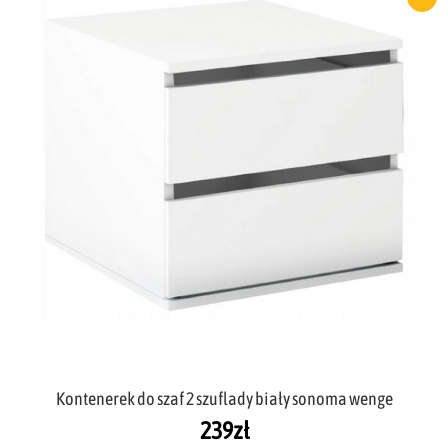
Kontenerek do szaf 2 szuflady biały sonoma wenge
239
zł