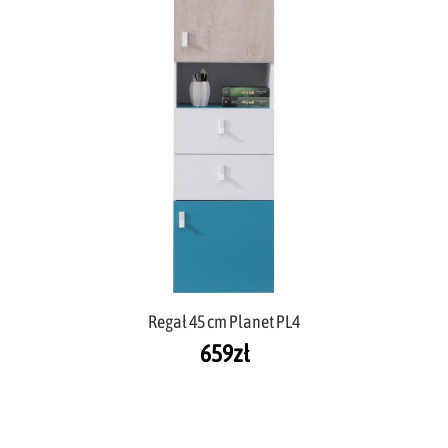
Regał 45 cm Planet PL4
659
zł