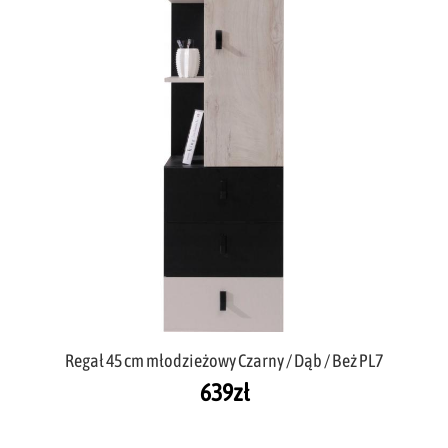
Regał 45 cm młodzieżowy Czarny / Dąb / Beż PL7
639
zł