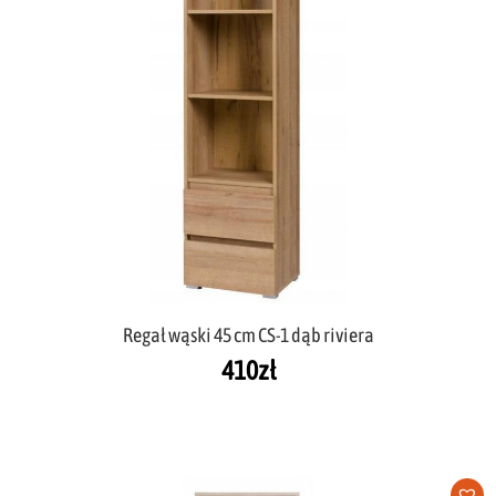
Regał wąski 45 cm CS-1 dąb riviera
410
zł