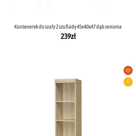
Kontenerek do szafy 2 szuflady 45x40x47 dąb sonoma
239
zł