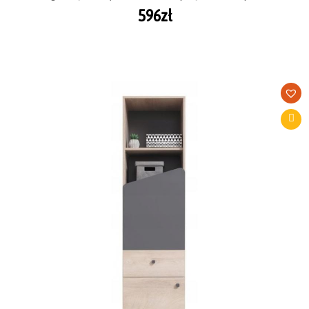
596
zł