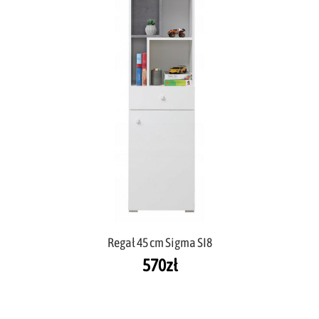
Regał 45 cm Sigma SI8
570
zł