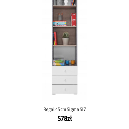
Regał 45 cm Sigma SI7
578
zł