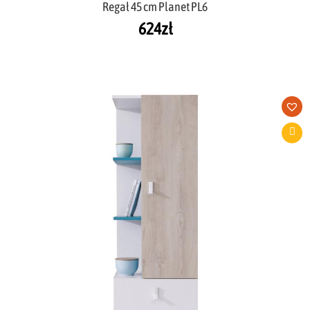
Regał 45 cm Planet PL6
624
zł