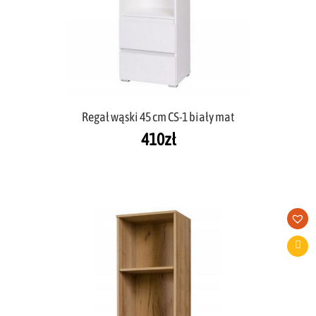
Regał wąski 45 cm CS-1 biały mat
410
zł