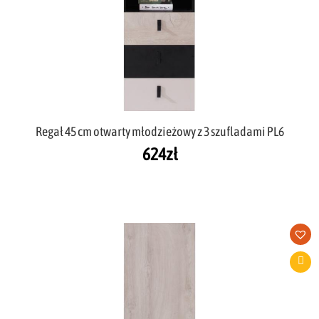
Regał 45 cm otwarty młodzieżowy z 3 szufladami PL6
624
zł