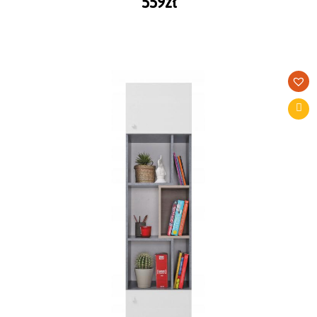
559
zł