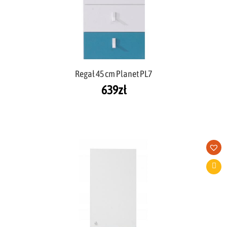
Regał 45 cm Planet PL7
639
zł