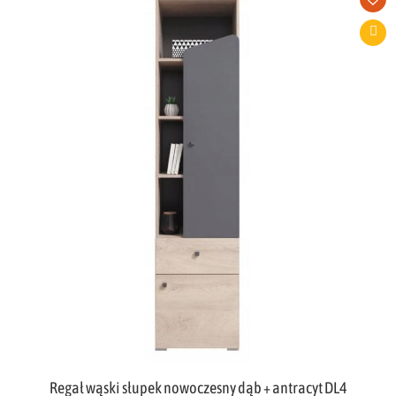
Regał wąski słupek nowoczesny dąb + antracyt DL4