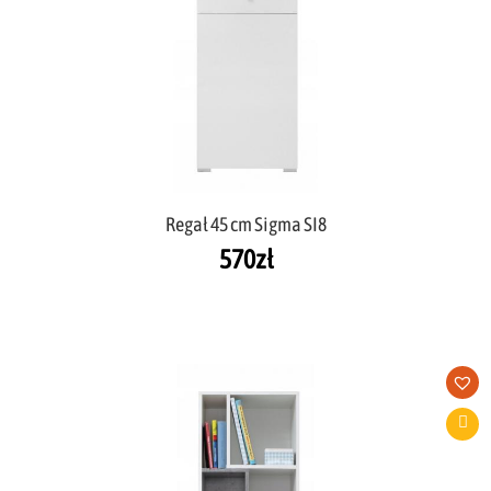
Regał 45 cm Sigma SI8
570
zł