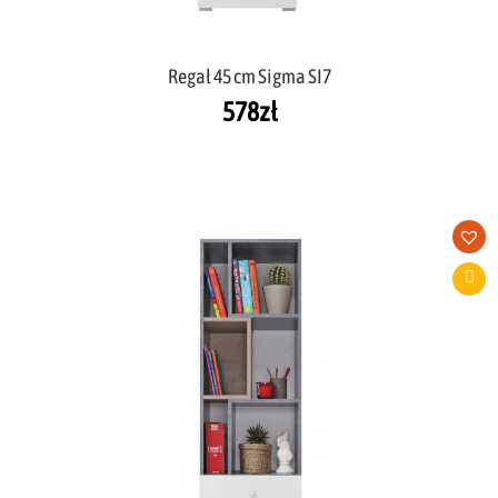
Regał 45 cm Sigma SI7
578
zł