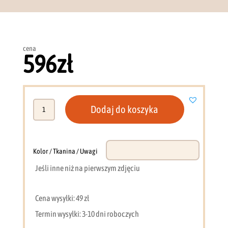
cena
596
zł
ilość
Dodaj do koszyka
Regał
wąski
słupek
nowoczesny
Kolor / Tkanina / Uwagi
dąb
Jeśli inne niż na pierwszym zdjęciu
+
antracyt
DL6
Cena wysyłki: 49 zł
Termin wysyłki: 3-10 dni roboczych