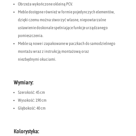
Obrzeża wykończone okleiną PCV.
Meble dostępne również w formie pojedynczych elementów,
dzięki czemu można stworzyć własne, niepowtarzalne
ustawienie doskonale spełniające funkcje urządzanego
pomieszczenia.
Meble są nowe i zapakowane w paczkach do samodzielnego
montażu wraz z instrukcją montażową oraz
niezbędnymi okuciami.
Wymiary:
Szerokość: 45 cm
Wysokość: 190 cm
Głębokość: 40 cm
Kolorystyka: