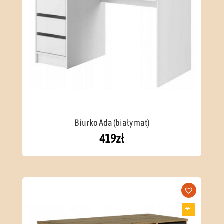
Biurko Ada (biały mat)
419
zł