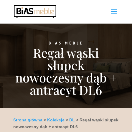
BIAS MEBLE
Regał wąski
słupek
nowoczesny dąb +
antracyt DL6
Strona główna
>
Kolekcje
>
DL
> Regał wąski słupek
nowoczesny dąb + antracyt DL6