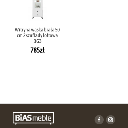
Witryna wąska biała 50
cm 2 szuflady loftowa
BG3
785
zł