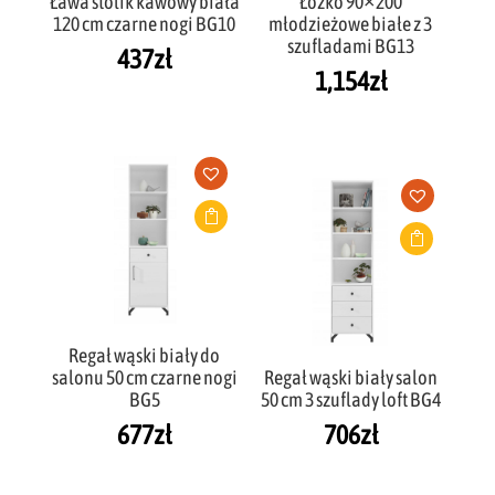
Ława stolik kawowy biała
Łóżko 90×200
120 cm czarne nogi BG10
młodzieżowe białe z 3
szufladami BG13
437
zł
1,154
zł
Regał wąski biały do
salonu 50 cm czarne nogi
Regał wąski biały salon
BG5
50 cm 3 szuflady loft BG4
677
zł
706
zł