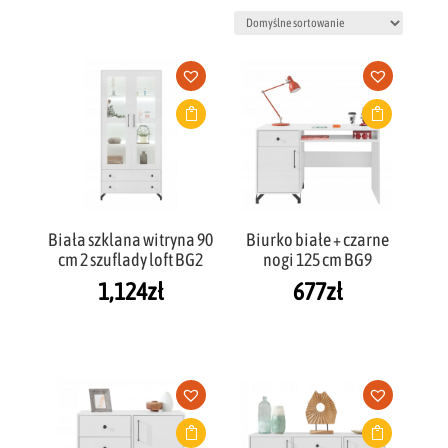
Biała szklana witryna 90
Biurko białe + czarne
cm 2 szuflady loft BG2
nogi 125 cm BG9
1,124
zł
677
zł