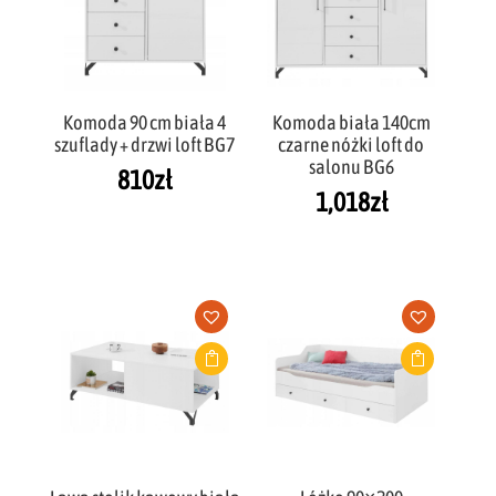
Komoda 90 cm biała 4
Komoda biała 140cm
szuflady + drzwi loft BG7
czarne nóżki loft do
salonu BG6
810
zł
1,018
zł