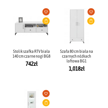
Stolik szafka RTV biała
Szafa 80 cm biała na
140 cm czarne nogi BG8
czarnych nóżkach
loftowa BG1
742
zł
1,018
zł