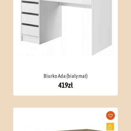
Biurko Ada (biały mat)
419
zł