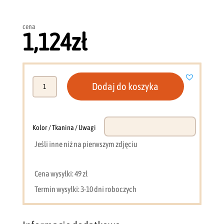
cena
1,124
zł
ilość
Dodaj do koszyka
Biała
szklana
witryna
90
Kolor / Tkanina / Uwagi
cm
Jeśli inne niż na pierwszym zdjęciu
2
szuflady
loft
Cena wysyłki: 49 zł
BG2
Termin wysyłki: 3-10 dni roboczych