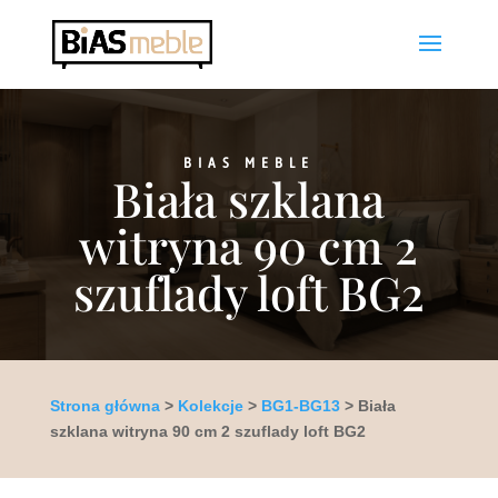
BIAS MEBLE
Biała szklana
witryna 90 cm 2
szuflady loft BG2
Strona główna
>
Kolekcje
>
BG1-BG13
> Biała
szklana witryna 90 cm 2 szuflady loft BG2