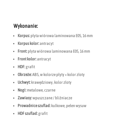
Wykonanie:
Korpus:
płyta wiórowa laminowana E05, 16 mm
Korpus kolor:
antracyt
Front:
płyta wiórowa laminowana E05, 16 mm
Front kolor:
antracyt
HDF:
grafit
Obrzeże:
ABS, w kolorze płyty + kolor złoty
Uchwyt:
krawędziowy, kolor złoty
Nogi:
metalowe, czarne
Zawiasy:
wpuszczane / bliźniacze
Prowadnice szuflad:
kulkowe, pełen wysuw
HDF szuflad:
grafit