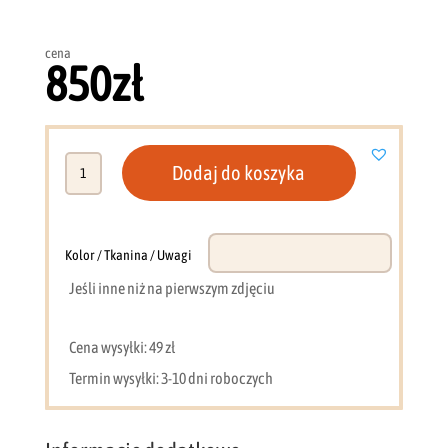
cena
850
zł
ilość
Dodaj do koszyka
Witryna
wysoka
2d2s
antracyt
Kolor / Tkanina / Uwagi
+
Jeśli inne niż na pierwszym zdjęciu
złoty
LAR
Cena wysyłki: 49 zł
Termin wysyłki: 3-10 dni roboczych