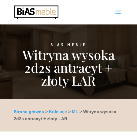
BIAS MEBLE
Witryna wysoka
2d2s antracyt +
złoty LAR
Strona główna
>
Kolekcje
>
ML
> Witryna wysoka
2d2s antracyt + złoty LAR