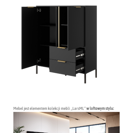
Mebel jest elementem kolekcji mebli „LarsML”
w loftowym stylu: