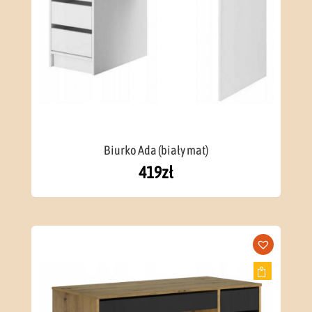
Biurko Ada (biały mat)
419
zł