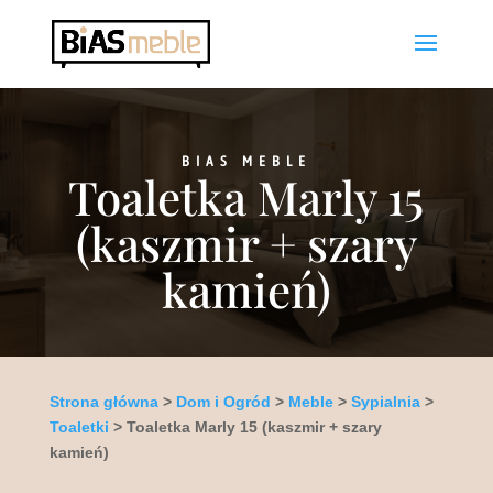
BIAS MEBLE
Toaletka Marly 15
(kaszmir + szary
kamień)
Strona główna
>
Dom i Ogród
>
Meble
>
Sypialnia
>
Toaletki
> Toaletka Marly 15 (kaszmir + szary
kamień)