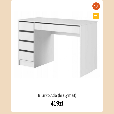
Biurko Ada (biały mat)
419
zł