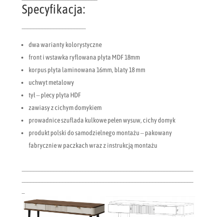
Specyfikacja:
______________________
dwa warianty kolorystyczne
front i wstawka ryflowana płyta MDF 18mm
korpus płyta laminowana 16mm, blaty 18 mm
uchwyt metalowy
tył – plecy płyta HDF
zawiasy z cichym domykiem
prowadnice szuflada kulkowe pełen wysuw, cichy domyk
produkt polski do samodzielnego montażu – pakowany
fabrycznie w paczkach wraz z instrukcją montażu
___________________________________________________________
___________________________________________________________
_