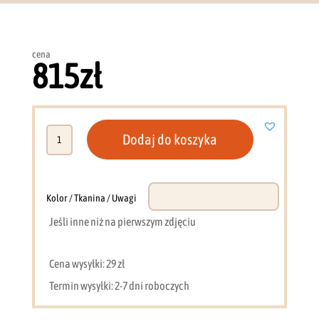
cena
815
zł
ilość
Dodaj do koszyka
Toaletka
Marly
15
(kaszmir
Kolor / Tkanina / Uwagi
+
Jeśli inne niż na pierwszym zdjęciu
szary
kamień)
Cena wysyłki: 29 zł
Termin wysyłki: 2-7 dni roboczych