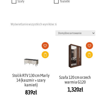
Szafy
Toaletki
Wyświetlanie wszystkich wyników: 6
Stolik RTV 130 cm Marly
Szafa 120 cm orzech
14 (kaszmir + szary
warmia G120
kamień)
1,320
zł
839
zł