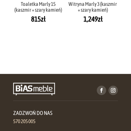
Toaletka Marly 15
Witryna Marly 3 (kaszmir
(kaszmir + szary kamień)
+ szary kamień)
815
zł
1,249
zł
ZADZWOŃ DO NAS
570 205 005