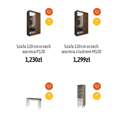
Szafa 120 cm orzech
Szafa 120 cm orzech
warmia P120
warmia z lustrem M120
1,230
zł
1,299
zł