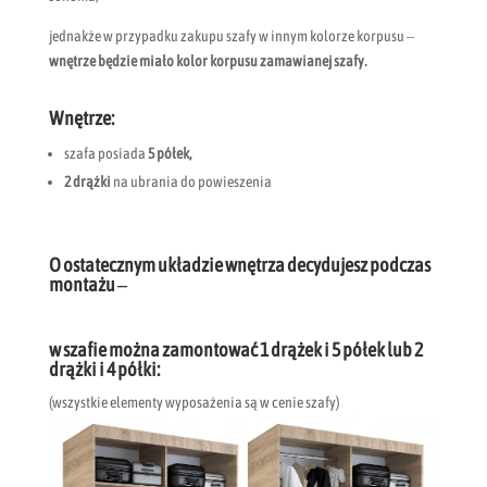
jednakże w przypadku zakupu szafy w innym kolorze korpusu –
wnętrze będzie miało kolor korpusu zamawianej szafy.
Wnętrze:
szafa posiada
5 półek,
2 drążki
na ubrania do powieszenia
O ostatecznym układzie wnętrza decydujesz podczas
montażu –
w szafie można zamontować 1 drążek i 5 półek lub 2
drążki i 4 półki:
(wszystkie elementy wyposażenia są w cenie szafy)