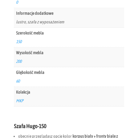
0
Informacje dodatkowe
lustro, szafa z wyposażeniem
Szerokość mebla
150
Wysokość mebla
200
Głębokość mebla
60
Kolekcja
MKP
Szafa Hugo-150
obecnie przeglądasz opcję kolor
korpus biały + fronty białe z