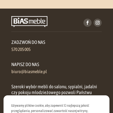
ZADZWOŃ DO NAS
570 205 005
NAPISZ DO NAS
biuro@biasmeble.pl
Szeroki wybór mebli do salonu, sypialni, jadalni
czy pokoju młodzieżowego pozwoli Państwu
zorganizować przestrzeń w każdym domu.
Używamy plików cookie, aby zapewnić Ci najlepszą jakość
przeglądania, personalizować zawartość naszej witryny,
Oferujemy zarówno meble klasyczne, jak i meble