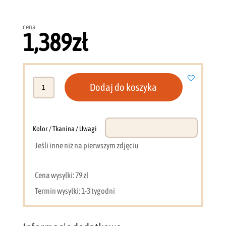
cena
1,389
zł
ilość
Dodaj do koszyka
Szafa
przesuwna
2
drzwi
Kolor / Tkanina / Uwagi
150
Jeśli inne niż na pierwszym zdjęciu
cm
biała
+
Cena wysyłki: 79 zł
lustro
Termin wysyłki: 1-3 tygodni
MKP