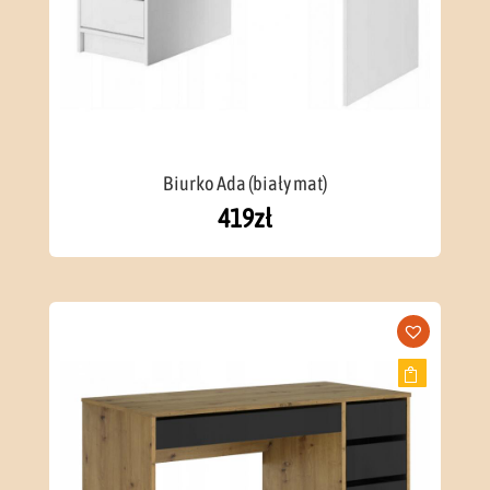
Biurko Ada (biały mat)
419
zł