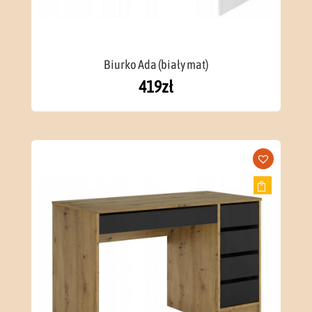
Biurko Ada (biały mat)
419
zł