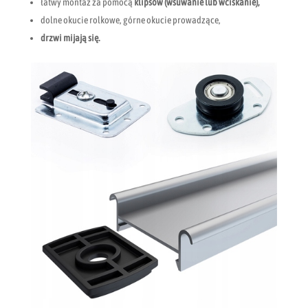
łatwy montaż za pomocą
klipsów (wsuwanie lub wciskanie),
dolne okucie rolkowe, górne okucie prowadzące,
drzwi mijają się.