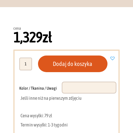
cena
1,329
zł
ilość
Dodaj do koszyka
Szafa
przesuwna
2
drzwi
Kolor / Tkanina / Uwagi
120cm
Jeśli inne niż na pierwszym zdjęciu
sonoma
+
lustro
Cena wysyłki: 79 zł
MKP
Termin wysyłki: 1-3 tygodni