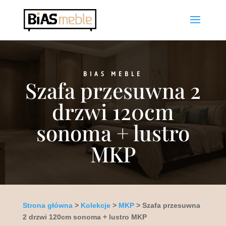
BIAS MEBLE
Szafa przesuwna 2
drzwi 120cm
sonoma + lustro
MKP
Strona główna
>
Kolekcje
>
MKP
> Szafa przesuwna
2 drzwi 120cm sonoma + lustro MKP