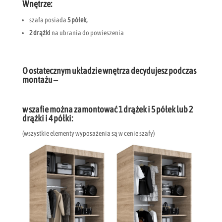
Wnętrze:
szafa posiada
5 półek,
2 drążki
na ubrania do powieszenia
O ostatecznym układzie wnętrza decydujesz podczas
montażu –
w szafie można zamontować 1 drążek i 5 półek lub 2
drążki i 4 półki:
(wszystkie elementy wyposażenia są w cenie szafy)