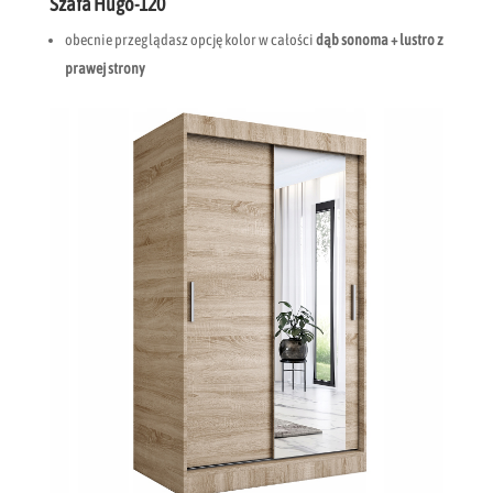
Szafa Hugo-120
obecnie przeglądasz opcję kolor w całości
dąb sonoma + lustro z
prawej strony