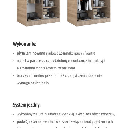
Wykonanie:
płyta laminowana
grubość
16 mm
(korpusy i fronty)
mebel w paczce
do samodzielnego montażu
, z instrukcją i
elementami montażowymi w zestawie,
brak konfirmatów przy montażu, dzięki czemu szafa nie
wymaga zaślepiania.
System jezdny:
wykonany z
aluminium
oraz wysokiej jakości twardych tworzyw,
podwójny tor
zapewnia trwalsze rozwiązanie od pojedynczych,