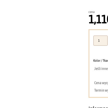
cena
1,11
ilość
Szafa
Yuki
2
(szarobeżo
Kolor / Tka
+
Jeśli inn
dąb
olejowany)
Cena wysył
Termin wy