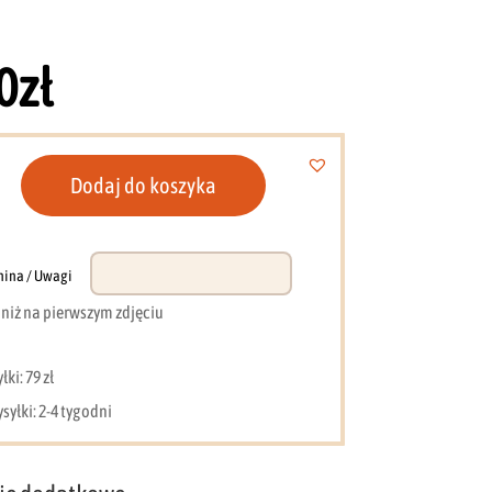
0
zł
Dodaj do koszyka
wy
nina / Uwagi
e niż na pierwszym zdjęciu
ki: 79 zł
syłki: 2-4 tygodni