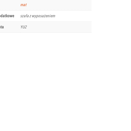
mat
odatkowe
szafa z wyposażeniem
nta
YU2