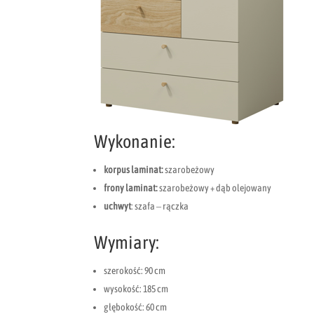
Wykonanie:
korpus laminat:
szarobeżowy
frony laminat:
szarobeżowy + dąb olejowany
uchwyt
: szafa – rączka
Wymiary:
szerokość: 90 cm
wysokość: 185 cm
głębokość: 60 cm