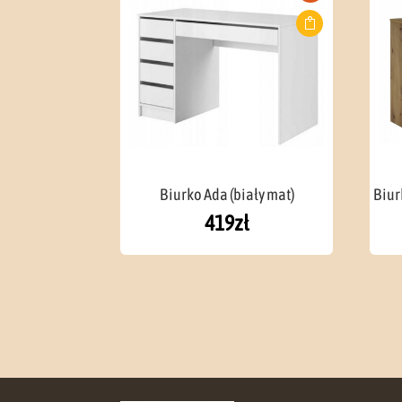
Biurko Ada (biały mat)
Biur
419
zł