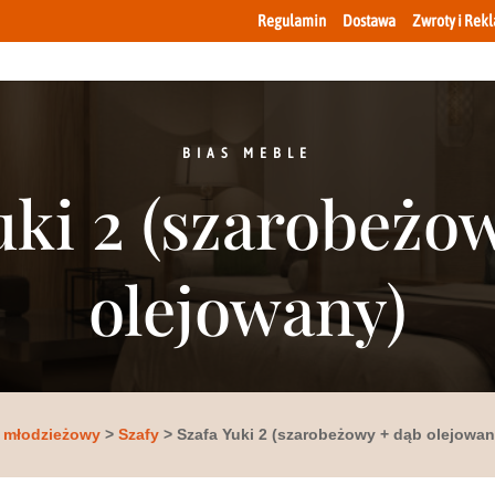
Regulamin
Dostawa
Zwroty i Rek
BIAS MEBLE
uki 2 (szarobeżo
olejowany)
 młodzieżowy
>
Szafy
> Szafa Yuki 2 (szarobeżowy + dąb olejowan