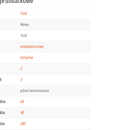
je dodatkowe
Yuki
Nowy
Yuki
wielokolorowy
Uchylne
2
d
3
płyta laminowana
ebla
60
bla
90
bla
185