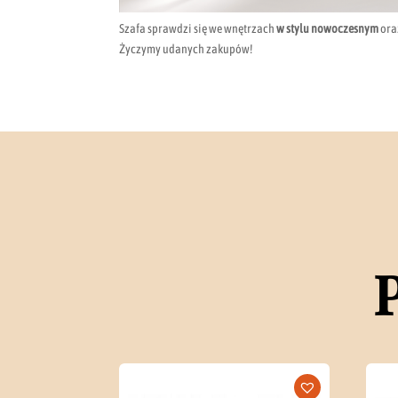
Szafa sprawdzi się we wnętrzach
w stylu nowoczesnym
or
Życzymy udanych zakupów!