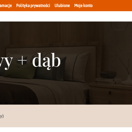
lamacje
Polityka prywatności
Ulubione
Moje konto
wy + dąb
y)