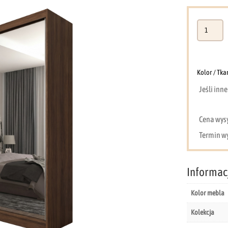
ilość
Szafa
200
cm
orzech
Kolor / Tka
warmia
Jeśli inn
P200
Cena wysył
Termin wy
Informac
Kolor mebla
Kolekcja