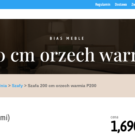
Regulamin
Dostawa
Zw
BIAS MEBLE
0 cm orzech wa
lnia
>
Szafy
> Szafa 200 cm orzech warmia P200
ami)
cena
1,69