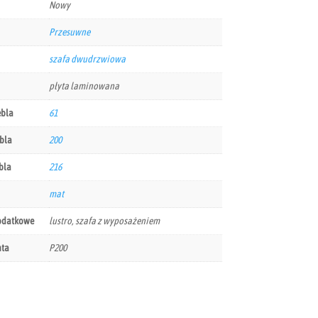
Nowy
Przesuwne
szafa dwudrzwiowa
płyta laminowana
ebla
61
bla
200
bla
216
mat
odatkowe
lustro, szafa z wyposażeniem
nta
P200