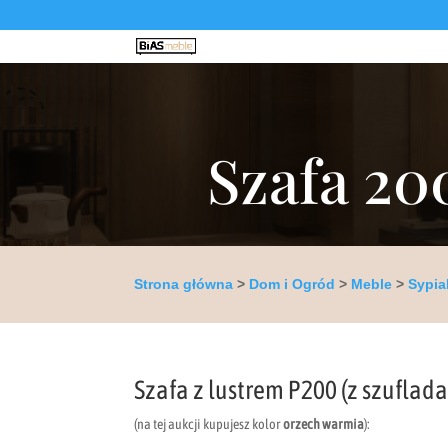
Szafa 20
Strona główna
>
Dom i Ogród
>
Meble
>
Sypia
Szafa z lustrem P200 (z szuflad
(na tej aukcji kupujesz kolor
orzech warmia
):