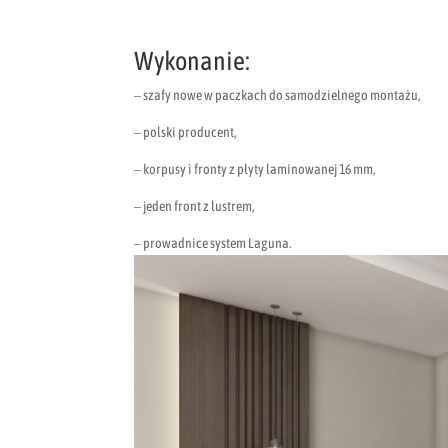
Wykonanie:
– szafy nowe w paczkach do samodzielnego montażu,
– polski producent,
– korpusy i fronty z płyty laminowanej 16 mm,
– jeden front z lustrem,
– prowadnice system Laguna.