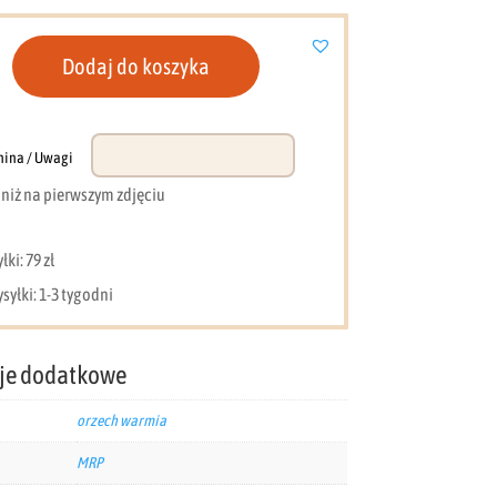
Dodaj do koszyka
nina / Uwagi
e niż na pierwszym zdjęciu
ki: 79 zł
syłki: 1-3 tygodni
je dodatkowe
orzech warmia
MRP