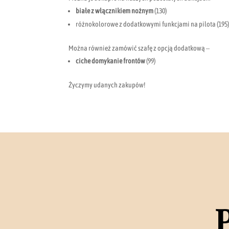
białe z włącznikiem nożnym
(130)
różnokolorowe z dodatkowymi funkcjami na pilota (195
Można również zamówić szafę z opcją dodatkową –
ciche domykanie frontów
(99)
Życzymy udanych zakupów!