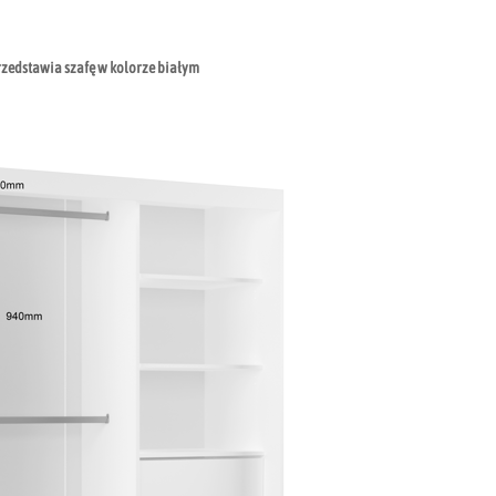
rzedstawia szafę w kolorze białym