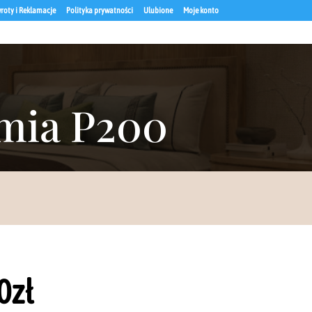
roty i Reklamacje
Polityka prywatności
Ulubione
Moje konto
rmia P200
0
zł