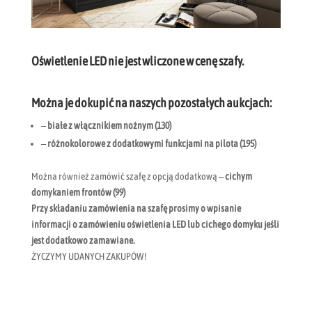
Oświetlenie LED nie jest wliczone w cenę szafy.
Można je dokupić na naszych pozostałych aukcjach:
– białe z włącznikiem nożnym (130)
– różnokolorowe z dodatkowymi funkcjami na pilota (195)
Można również zamówić szafę z opcją dodatkową
– cichym
domykaniem frontów (99)
Przy składaniu zamówienia na szafę prosimy o wpisanie
informacji o zamówieniu oświetlenia LED lub cichego domyku jeśli
jest dodatkowo zamawiane.
ŻYCZYMY UDANYCH ZAKUPÓW!