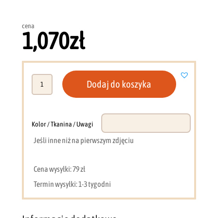
cena
1,070
zł
ilość
Dodaj do koszyka
Szafa
120cm
dwudrzwiowa
czarna
Kolor / Tkanina / Uwagi
MRP120
Jeśli inne niż na pierwszym zdjęciu
Cena wysyłki: 79 zł
Termin wysyłki: 1-3 tygodni