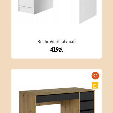
Biurko Ada (biały mat)
419
zł