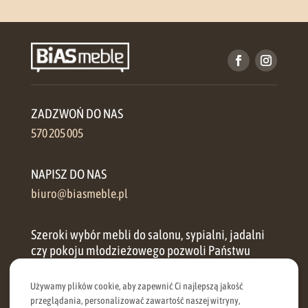
ZADZWOŃ DO NAS
570 205 005
NAPISZ DO NAS
biuro@biasmeble.pl
Szeroki wybór mebli do salonu, sypialni, jadalni
czy pokoju młodzieżowego pozwoli Państwu
zorganizować przestrzeń w każdym domu.
Używamy plików cookie, aby zapewnić Ci najlepszą jakość
przeglądania, personalizować zawartość naszej witryny,
Oferujemy zarówno meble klasyczne, jak i meble