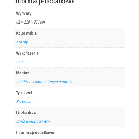
Informacje dodatkowe
Wymiary
61 × 120 × 216 cm
Kolor mebla
czarny
Wykończenie
mat
Montaż
meble do samodzielnego montażu
Typ drzwi
Przesuwne
Liczba drzwi
szafa dwudrzwiowa
Informacje dodatkowe