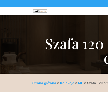
Szafa 120
Strona główna
>
Kolekcje
>
ML
> Szafa 120 c