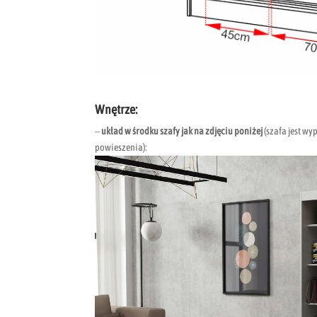
Wnętrze:
–
układ w środku szafy jak na zdjęciu poniżej
(szafa jest w
powieszenia):