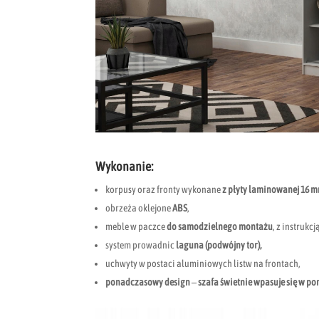
Wykonanie:
korpusy oraz fronty wykonane
z płyty laminowanej
16 m
obrzeża oklejone
ABS
,
meble w paczce
do samodzielnego montażu
, z instruk
system prowadnic
laguna (podwójny tor),
uchwyty w postaci aluminiowych listw na frontach,
ponadczasowy design – szafa świetnie wpasuje się w po