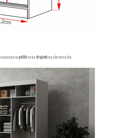
yposażona w
półki
oraz
drążek
na ubrania do