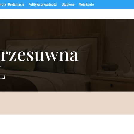
roty i Reklamacje
Polityka prywatności
Ulubione
Moje konto
 przesuwna
L