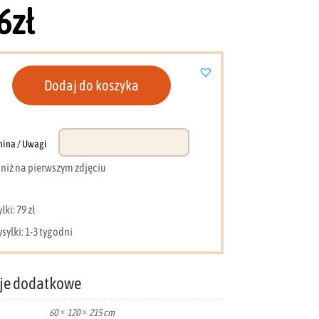
6
zł
Dodaj do koszyka
nina / Uwagi
e niż na pierwszym zdjęciu
owa
ki: 79 zł
syłki: 1-3 tygodni
je dodatkowe
60 × 120 × 215 cm