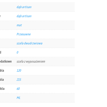
dąb artisan
w
dąb artisan
mat
Przesuwne
szafa dwudrzwiowa
d
0
odatkowe
szafa z wyposażeniem
bla
120
bla
215
ebla
60
ML