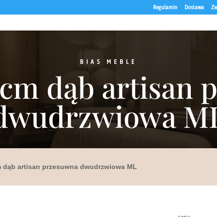
Regulamin
Dostawa
Zw
BIAS MEBLE
 cm dąb artisan
dwudrzwiowa M
m dąb artisan przesuwna dwudrzwiowa ML