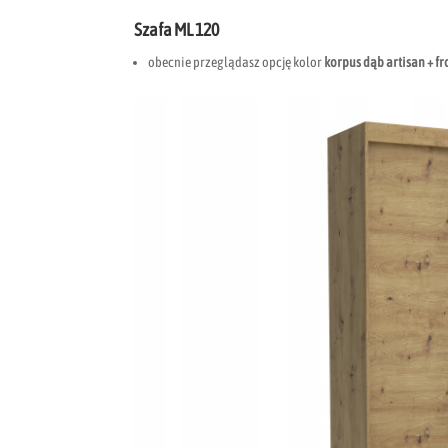
Szafa ML 120
obecnie przeglądasz opcję kolor
korpus dąb artisan + fr