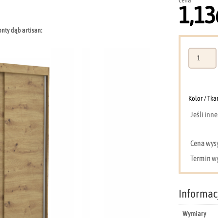
cena
1,13
onty dąb artisan:
ilość
Szafa
120
cm
dąb
Kolor / Tka
artisan
Jeśli inn
przesuwna
dwudrzwi
ML
Cena wysył
Termin wy
Informac
Wymiary