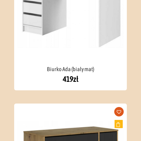
Biurko Ada (biały mat)
419
zł