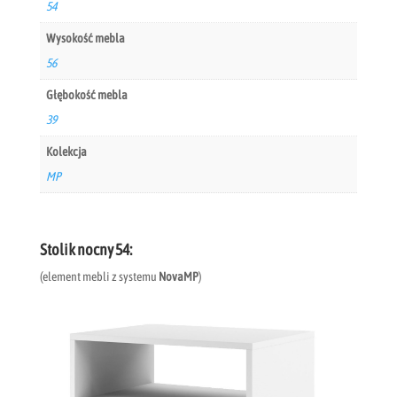
54
Wysokość mebla
56
Głębokość mebla
39
Kolekcja
MP
Stolik nocny 54:
(element mebli z systemu
NovaMP
)