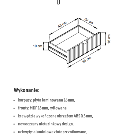
Wykonanie:
korpusy:
płyta laminowana 16 mm,
fronty: MDF 18 mm, ryflowane
krawędzie wykończone
obrzeżem ABS 0,5 mm,
nowoczesny
nietuzinkowy design
,
uchwyty: aluminiowe złote szczotkowane
,