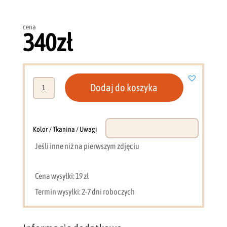
cena
340
zł
ilość
Dodaj do koszyka
Stolik
nocny
BIAŁY
designerski
Kolor / Tkanina / Uwagi
ZŁOTE
Jeśli inne niż na pierwszym zdjęciu
nogi
NOV
Cena wysyłki: 19 zł
Termin wysyłki: 2-7 dni roboczych