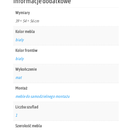
Informacje dodatkowe
Wymiary
39 × 54 × 56 cm
Kolor mebla
biały
Kolor frontów
biały
Wykończenie
mat
Montaż
meble do samodzielnego montażu
Liczba szuflad
1
Szerokość mebla