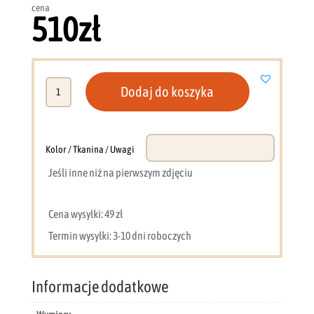
cena
510
zł
ilość
Dodaj do koszyka
Regał
CS-
3
szeroki
Kolor / Tkanina / Uwagi
92cm
Jeśli inne niż na pierwszym zdjęciu
dąb
sonoma
Cena wysyłki: 49 zł
Termin wysyłki: 3-10 dni roboczych
Informacje dodatkowe