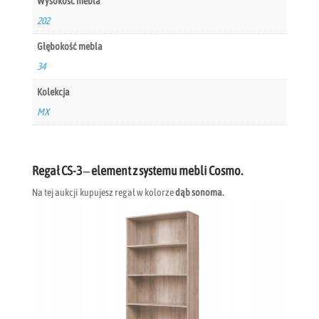
Wysokość mebla
202
Głębokość mebla
34
Kolekcja
MX
Regał CS-3 – element z systemu mebli Cosmo.
Na tej aukcji kupujesz regał w kolorze
dąb sonoma.