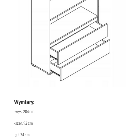
Wymiary:
-wys. 204 cm
-szer. 92 cm
-gł. 34 cm