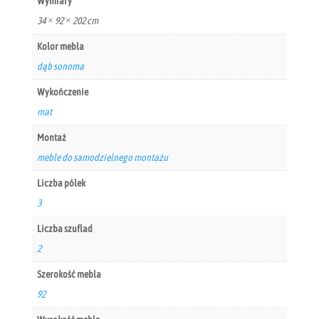
Wymiary
34 × 92 × 202 cm
Kolor mebla
dąb sonoma
Wykończenie
mat
Montaż
meble do samodzielnego montażu
Liczba pólek
3
Liczba szuflad
2
Szerokość mebla
92