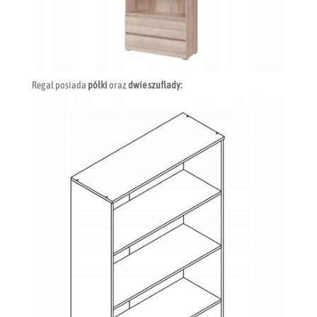
Regał posiada
półki
oraz
dwie szuflady: