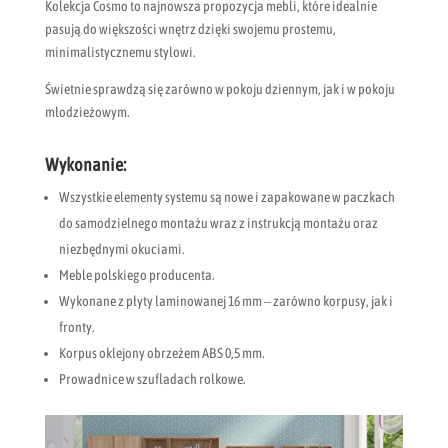
Kolekcja Cosmo to najnowsza propozycja mebli, które idealnie
pasują do większości wnętrz dzięki swojemu prostemu,
minimalistycznemu stylowi.
Świetnie sprawdzą się zarówno w pokoju dziennym, jak i w pokoju
młodzieżowym.
Wykonanie:
Wszystkie elementy systemu są nowe i zapakowane w paczkach
do samodzielnego montażu wraz z instrukcją montażu oraz
niezbędnymi okuciami.
Meble polskiego producenta.
Wykonane z płyty laminowanej 16 mm – zarówno korpusy, jak i
fronty.
Korpus oklejony obrzeżem ABS 0,5 mm.
Prowadnice w szufladach rolkowe.