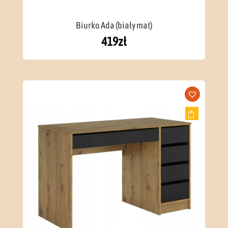
Biurko Ada (biały mat)
419
zł