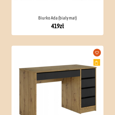
Biurko Ada (biały mat)
419
zł