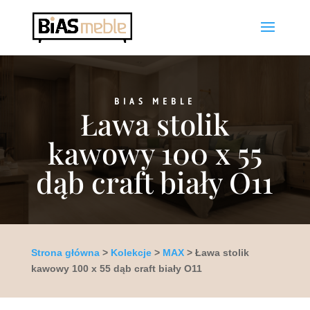
BIAS MEBLE
Ława stolik
kawowy 100 x 55
dąb craft biały O11
Strona główna
>
Kolekcje
>
MAX
> Ława stolik
kawowy 100 x 55 dąb craft biały O11