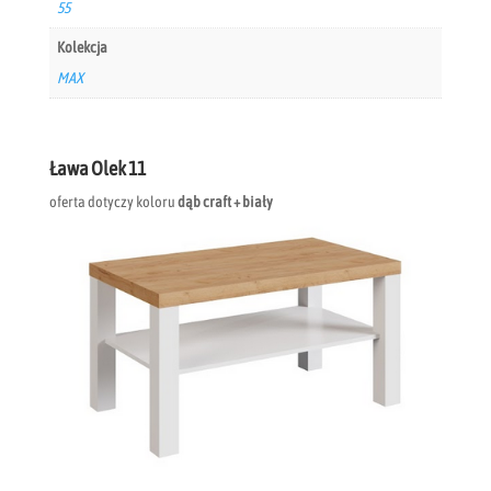
55
Kolekcja
MAX
Ława Olek 11
oferta dotyczy koloru
dąb craft + biały