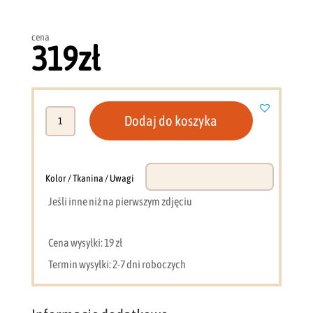
cena
319
zł
ilość
Dodaj do koszyka
Ława
stolik
kawowy
100
Kolor / Tkanina / Uwagi
x
Jeśli inne niż na pierwszym zdjęciu
55
dąb
craft
Cena wysyłki: 19 zł
biały
Termin wysyłki: 2-7 dni roboczych
O11