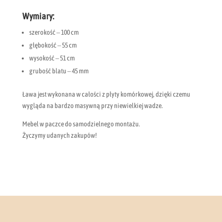
Wymiary:
szerokość – 100 cm
głębokość – 55 cm
wysokość – 51 cm
grubość blatu – 45 mm
Ława jest wykonana w całości z płyty komórkowej, dzięki czemu
wygląda na bardzo masywną przy niewielkiej wadze.
Mebel w paczce do samodzielnego montażu.
Życzymy udanych zakupów!