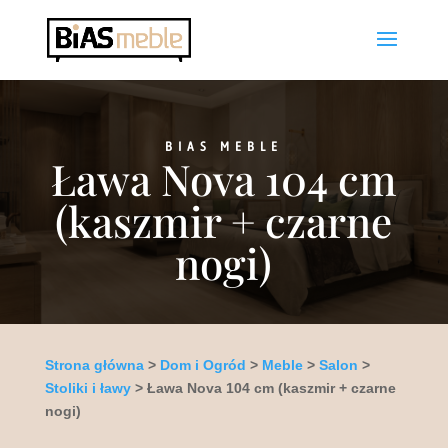
BIAS MEBLE
Ława Nova 104 cm
(kaszmir + czarne
nogi)
Strona główna
>
Dom i Ogród
>
Meble
>
Salon
>
Stoliki i ławy
> Ława Nova 104 cm (kaszmir + czarne
nogi)