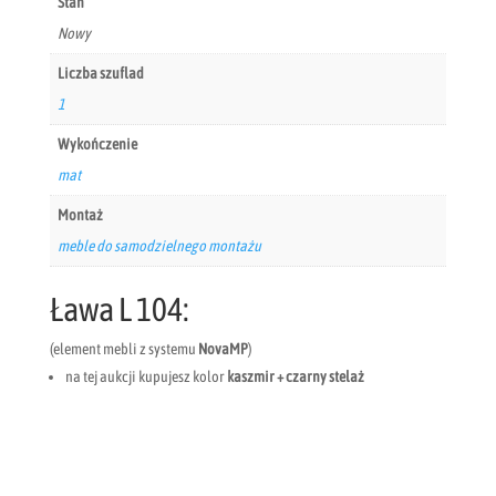
Stan
Nowy
Liczba szuflad
1
Wykończenie
mat
Montaż
meble do samodzielnego montażu
Ława L 104:
(element mebli z systemu
NovaMP
)
na tej aukcji kupujesz kolor
kaszmir + czarny stelaż