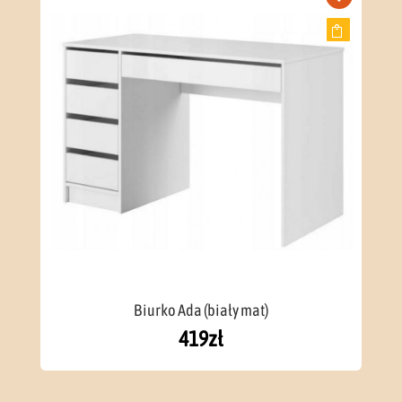
Biurko Ada (biały mat)
419
zł