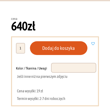
cena
640
zł
ilość
Dodaj do koszyka
Ława
Nova
104
cm
Kolor / Tkanina / Uwagi
(kaszmir
Jeśli inne niż na pierwszym zdjęciu
+
czarne
nogi)
Cena wysyłki: 19 zł
Termin wysyłki: 2-7 dni roboczych