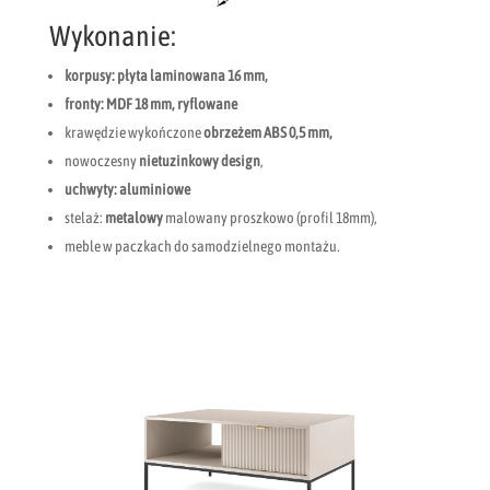
Wykonanie:
korpusy:
płyta laminowana 16 mm,
fronty: MDF 18 mm, ryflowane
krawędzie wykończone
obrzeżem ABS 0,5 mm,
nowoczesny
nietuzinkowy design
,
uchwyty: aluminiowe
stelaż:
metalowy
malowany proszkowo (profil 18mm),
meble w paczkach do samodzielnego montażu.