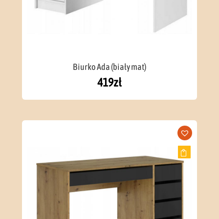
Biurko Ada (biały mat)
419
zł