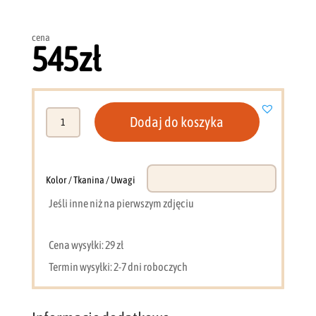
cena
545
zł
ilość
Dodaj do koszyka
Komoda
Mia
4
(dąb
Kolor / Tkanina / Uwagi
odwieczny
Jeśli inne niż na pierwszym zdjęciu
+
czarny)
Cena wysyłki: 29 zł
Termin wysyłki: 2-7 dni roboczych