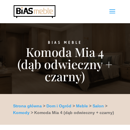
BIAS MEBLE
Komoda Mia 4
(dąb odwieczny +
czarny)
Strona główna
>
Dom i Ogród
>
Meble
>
Salon
>
Komody
> Komoda Mia 4 (dąb odwieczny + czarny)