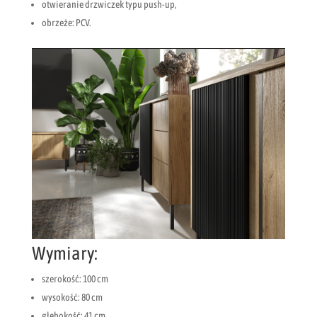
otwieranie drzwiczek typu push-up,
obrzeże: PCV.
Wymiary:
szerokość: 100 cm
wysokość: 80 cm
głębokość: 41 cm