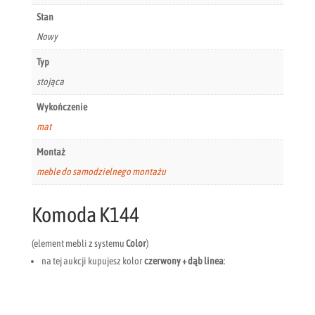
Stan
Nowy
Typ
stojąca
Wykończenie
mat
Montaż
meble do samodzielnego montażu
Komoda K144
(element mebli z systemu
Color
)
na tej aukcji kupujesz kolor
czerwony + dąb linea
: