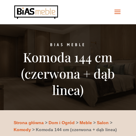
BIAS MEBLE
Komoda 144 cm
(czerwona + dąb
linea)
Strona główna
>
Dom i Ogród
>
Meble
>
Salon
>
Komody
> Komoda 144 cm (czerwona + dąb linea)