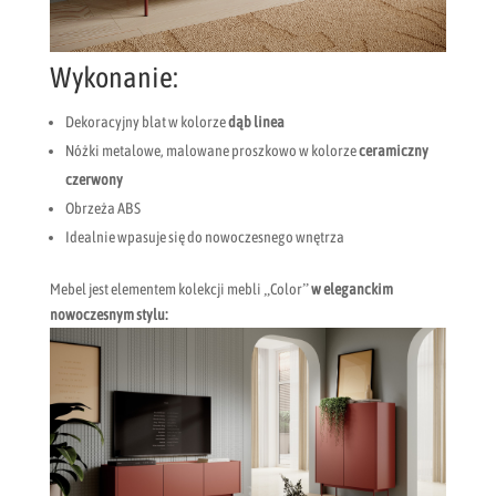
Wykonanie:
Dekoracyjny blat w kolorze
dąb linea
Nóżki metalowe, malowane proszkowo w kolorze
ceramiczny
czerwony
Obrzeża ABS
Idealnie wpasuje się do nowoczesnego wnętrza
Mebel jest elementem kolekcji mebli „Color”
w eleganckim
nowoczesnym stylu: