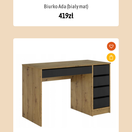
Biurko Ada (biały mat)
419
zł