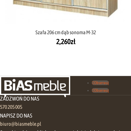
Szafa 206 cm dąb sonoma M-32
2,260
zł
Obserwuj
Obserwuj
ZADZWOŃ DO NAS
570 205 005
NAPISZ DO NAS
biuro@biasmeble.pl