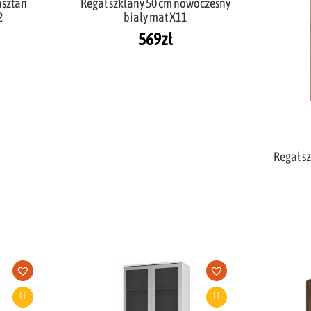
asztan
Regał szklany 50 cm nowoczesny
2
biały mat X11
569
zł
Regał s