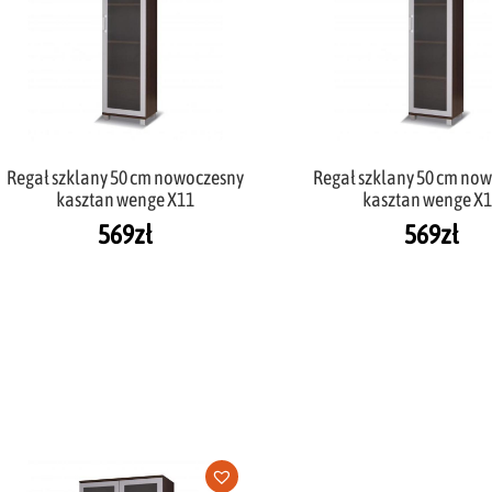
Regał szklany 50 cm nowoczesny
Regał szklany 50 cm no
kasztan wenge X11
kasztan wenge X
569
zł
569
zł