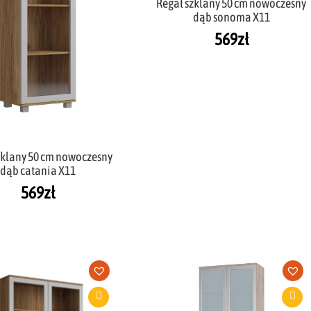
Regał szklany 50 cm nowoczesny
dąb sonoma X11
569
zł
zklany 50 cm nowoczesny
dąb catania X11
569
zł