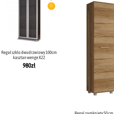
Regał szkło dwudrzwiowy 100cm
kasztan wenge X22
980
zł
Regał zamknięty 50 cm