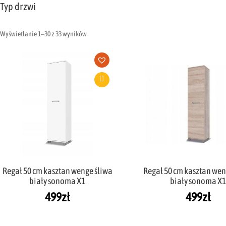
Typ drzwi
Wyświetlanie 1–30 z 33 wyników
Regał 50 cm kasztan wenge śliwa
Regał 50 cm kasztan wen
biały sonoma X1
biały sonoma X
499
zł
499
zł