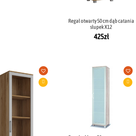
Regał otwarty 50 cm dąb catania
słupek X12
425
zł