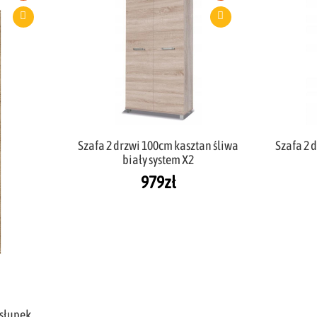
Szafa 2 drzwi 100cm kasztan śliwa
Szafa 2 
biały system X2
979
zł
 słupek