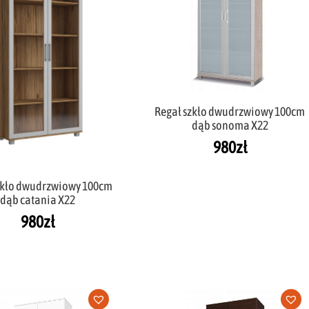
Regał szkło dwudrzwiowy 100cm
dąb sonoma X22
980
zł
zkło dwudrzwiowy 100cm
dąb catania X22
980
zł