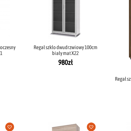
woczesny
Regał szkło dwudrzwiowy 100cm
11
biały mat X22
980
zł
Regał s