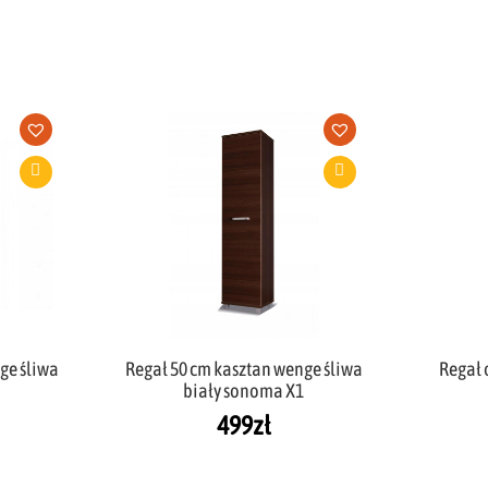
ge śliwa
Regał 50 cm kasztan wenge śliwa
Regał 
1
biały sonoma X1
499
zł