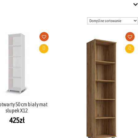
otwarty 50 cm biały mat
słupek X12
425
zł