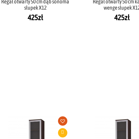
Regał otwarty 50 cm dąb sonoma
Regał otwarty 50 cm k
słupek X12
wenge słupek X1
425
zł
425
zł