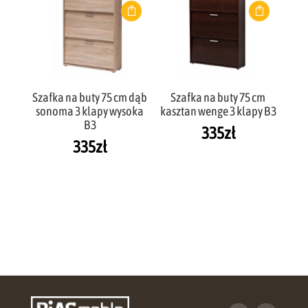
Szafka na buty 75 cm dąb
Szafka na buty 75 cm
sonoma 3 klapy wysoka
kasztan wenge 3 klapy B3
B3
335
zł
335
zł