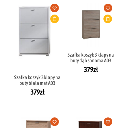
Szafka koszyk 3 klapy na
buty dąb sonoma A03
379
zł
Szafka koszyk 3 klapy na
buty biała mat A03
379
zł