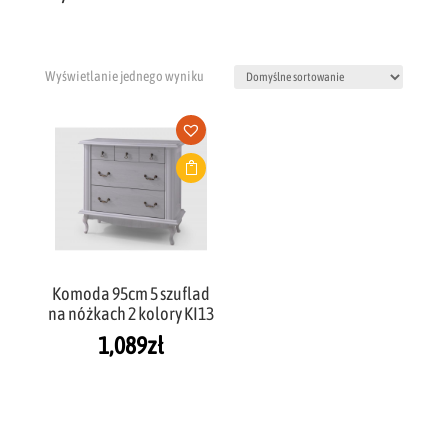
Wyświetlanie jednego wyniku
Komoda 95cm 5 szuflad
na nóżkach 2 kolory KI13
1,089
zł