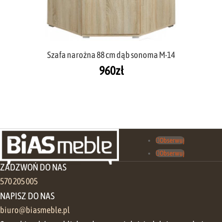
Szafa narożna 88 cm dąb sonoma M-14
960
zł
Obserwuj
Obserwuj
ZADZWOŃ DO NAS
570 205 005
NAPISZ DO NAS
biuro@biasmeble.pl