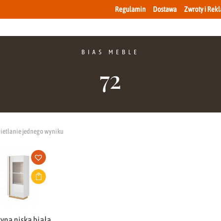
Regulamin
Dostawa
Zwroty i Rek
BIAS MEBLE
72
etlanie jednego wyniku
yna niska biała