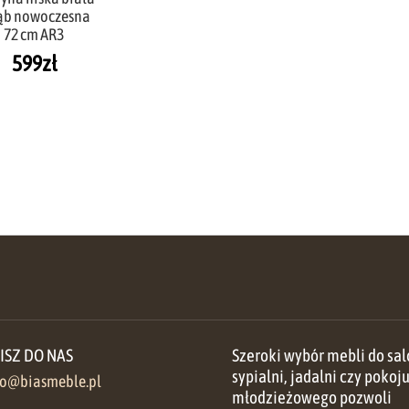
ąb nowoczesna
72 cm AR3
599
zł
ISZ DO NAS
Szeroki wybór mebli do sal
sypialni, jadalni czy pokoj
ro@biasmeble.pl
młodzieżowego pozwoli