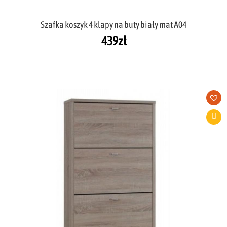
Szafka koszyk 4 klapy na buty biały mat A04
439
zł