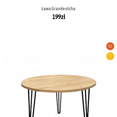
Ława Grande olcha
199
zł