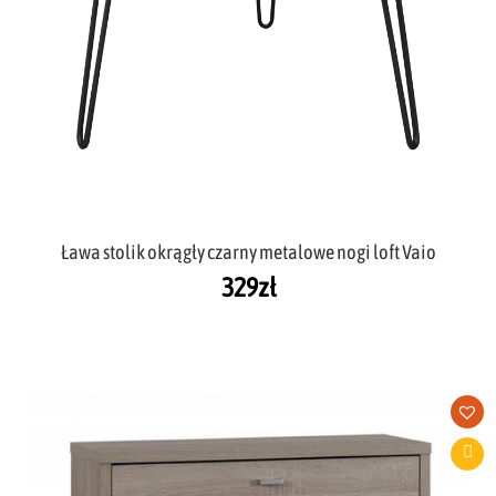
Ława stolik okrągły czarny metalowe nogi loft Vaio
329
zł