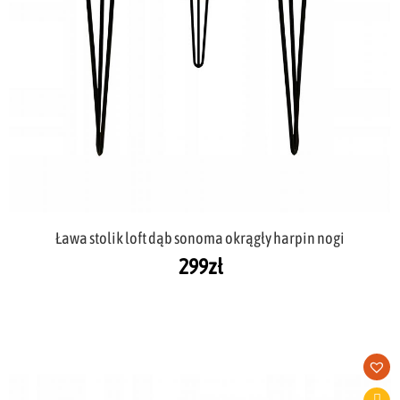
Ława stolik loft dąb sonoma okrągły harpin nogi
299
zł