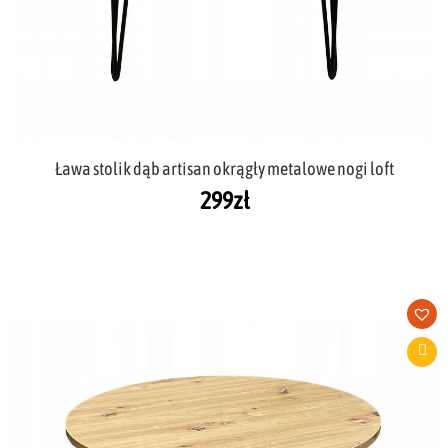
Ława stolik dąb artisan okrągły metalowe nogi loft
299
zł