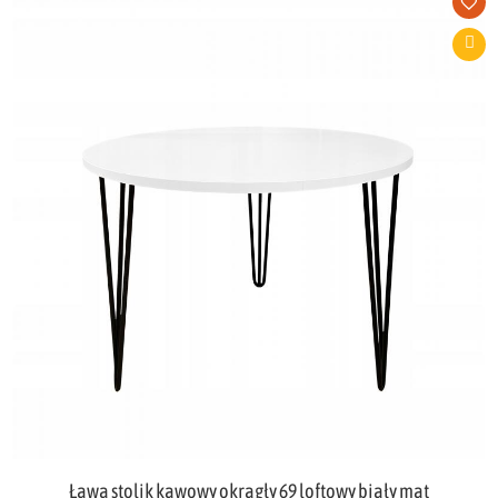
Ława stolik kawowy okrągły 69 loftowy biały mat