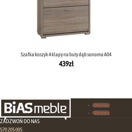
Szafka koszyk 4 klapy na buty dąb sonoma A04
439
zł
Obserwuj
Obserwuj
ZADZWOŃ DO NAS
570 205 005