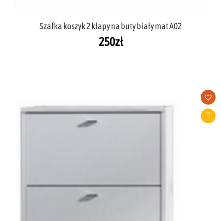
Szafka koszyk 2 klapy na buty biały mat A02
250
zł