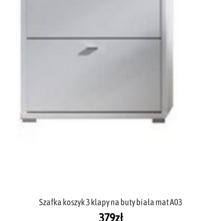
Szafka koszyk 3 klapy na buty biała mat A03
379
zł