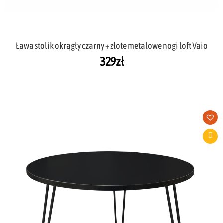
Ława stolik okrągły czarny + złote metalowe nogi loft Vaio
329
zł