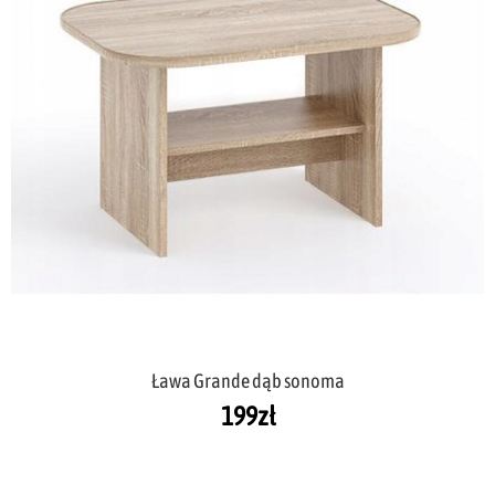
Ława Grande dąb sonoma
199
zł