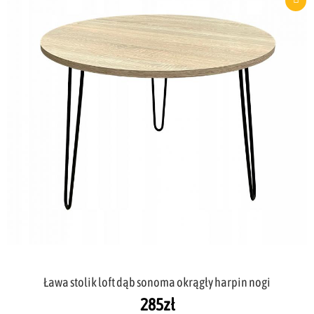
Ława stolik loft dąb sonoma okrągły harpin nogi
285
zł