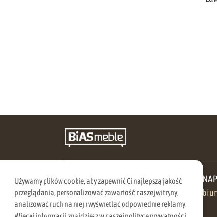
ZADZWOŃ DO NAS
NAP
Używamy plików cookie, aby zapewnić Ci najlepszą jakość
570 205 005
biu
przeglądania, personalizować zawartość naszej witryny,
analizować ruch na niej i wyświetlać odpowiednie reklamy.
Więcej informacji znajdziesz w naszej polityce prywatności.