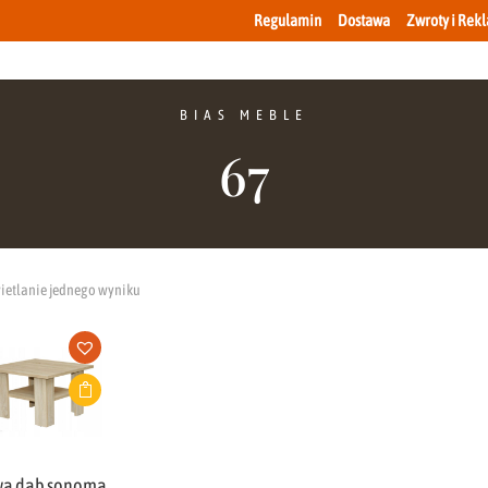
Regulamin
Dostawa
Zwroty i Rek
BIAS MEBLE
67
etlanie jednego wyniku
wa dąb sonoma