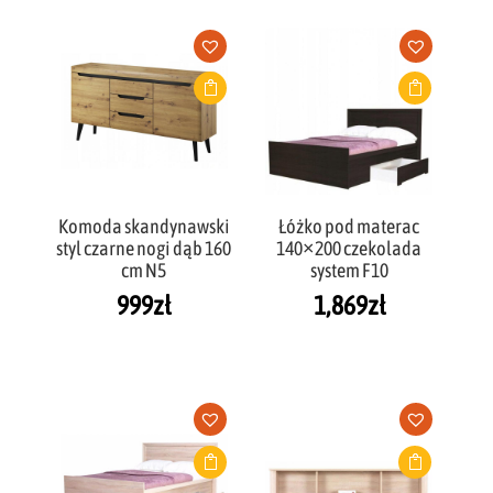
Komoda skandynawski
Łóżko pod materac
styl czarne nogi dąb 160
140×200 czekolada
cm N5
system F10
999
zł
1,869
zł