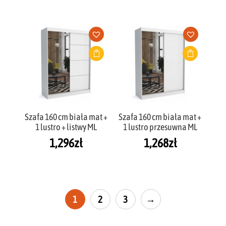
Szafa 160 cm biała mat +
Szafa 160 cm biała mat +
1 lustro + listwy ML
1 lustro przesuwna ML
1,296
zł
1,268
zł
1
2
3
→