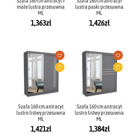
Szafa 160 cm antracyt +
Szafa 160 cm antracyt
małe lustra przesuwna
lustra paski przesuwna
ML
ML
1,363
zł
1,426
zł
Szafa 160 cm antracyt
Szafa 160 cm antracyt
lustro listwy przesuwna
lustro listwy przesuwna
ML
ML
1,421
zł
1,384
zł