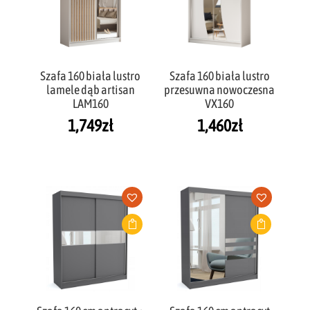
Szafa 160 biała lustro
Szafa 160 biała lustro
lamele dąb artisan
przesuwna nowoczesna
LAM160
VX160
1,749
zł
1,460
zł