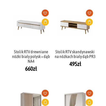
Stolik RTV drewniane
Stolik RTV skandynawski
nóżki biały połysk + dąb
na nóżkach biały dąb PR3
NA4
495
zł
660
zł