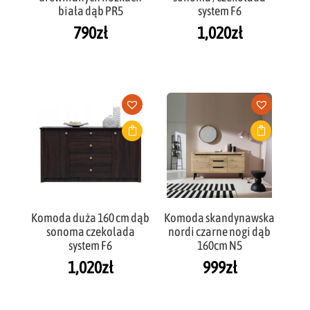
biała dąb PR5
system F6
790
zł
1,020
zł
Komoda duża 160 cm dąb
Komoda skandynawska
sonoma czekolada
nordi czarne nogi dąb
system F6
160cm N5
1,020
zł
999
zł