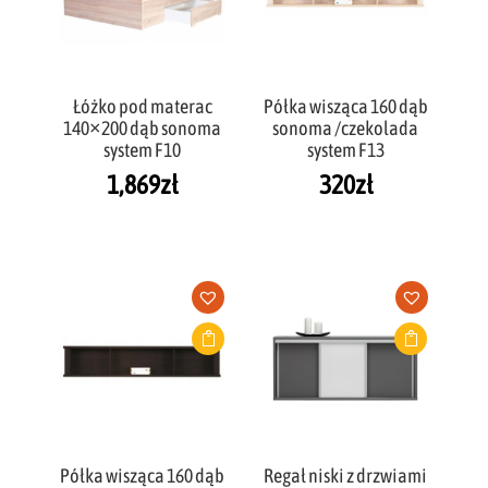
Łóżko pod materac
Półka wisząca 160 dąb
140×200 dąb sonoma
sonoma /czekolada
system F10
system F13
1,869
zł
320
zł
Półka wisząca 160 dąb
Regał niski z drzwiami