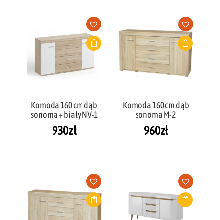
Komoda 160 cm dąb
Komoda 160 cm dąb
sonoma + biały NV-1
sonoma M-2
930
zł
960
zł