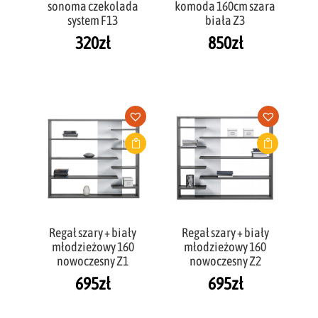
sonoma czekolada
komoda 160cm szara
system F13
biała Z3
320
zł
850
zł
Regał szary + biały
Regał szary + biały
młodzieżowy 160
młodzieżowy 160
nowoczesny Z1
nowoczesny Z2
695
zł
695
zł