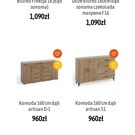
Biurko Finezja 16 (dąb
Duże biurko 160cm dąb
sonoma)
sonoma czekolada
masywne F16
1,090
zł
1,090
zł
Komoda 160 cm dąb
Komoda 160 cm dąb
artisan D-1
artisan S1
960
zł
960
zł