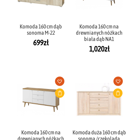
Komoda 160 cm dąb
Komoda 160 cm na
sonoma M-22
drewnianych nóżkach
biała dąb NA1
699
zł
1,020
zł
Komoda 160 cm na
Komoda duża 160 cm dąb
drewnianych nóżkach
sonoma /czekolada