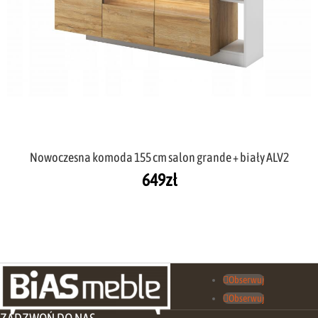
Nowoczesna komoda 155 cm salon grande + biały ALV2
649
zł
Obserwuj
Obserwuj
ZADZWOŃ DO NAS