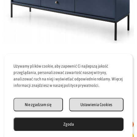
Używamy plików cookie, aby zapewnić Ci najlepszą jakość
przeglądania, personalizować zawartość naszej witryny,
analizować ruch na niej i wyświetlać odpowiednie reklamy. Więcej
Stolik RTV szafka granatowa 154 cm elegancka MON
informacji znajdziesz w naszej polityce prywatności.
620
zł
Nie zgadzam się
Ustawienia Cookies
Zgoda