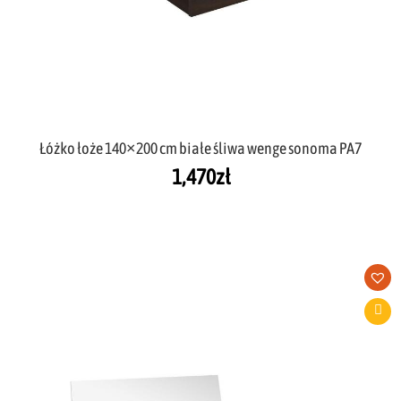
Łóżko łoże 140×200 cm białe śliwa wenge sonoma PA7
1,470
zł