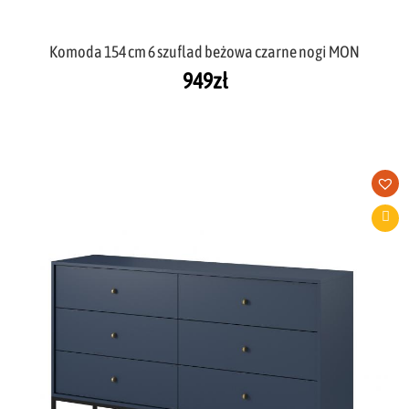
Komoda 154 cm 6 szuflad beżowa czarne nogi MON
949
zł