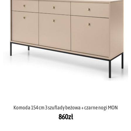
Komoda 154 cm 3 szuflady beżowa + czarne nogi MON
860
zł