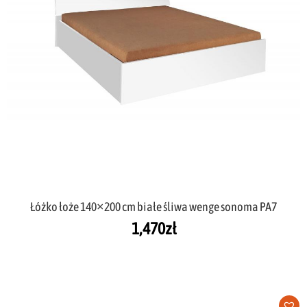
Łóżko łoże 140×200 cm białe śliwa wenge sonoma PA7
1,470
zł