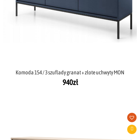
Komoda 154 / 3 szuflady granat + złote uchwyty MON
940
zł