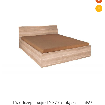
Łóżko łoże podwójne 140×200 cm dąb sonoma PA7