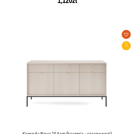
1,120
zł
Komoda Nova 154 cm (kaszmir + czarne nogi)