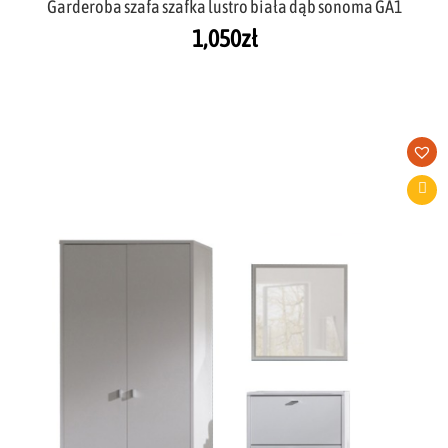
Garderoba szafa szafka lustro biała dąb sonoma GA1
1,050
zł