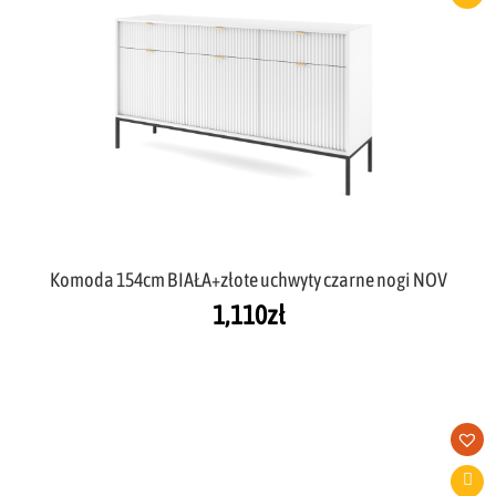
Komoda 154cm BIAŁA+złote uchwyty czarne nogi NOV
1,110
zł