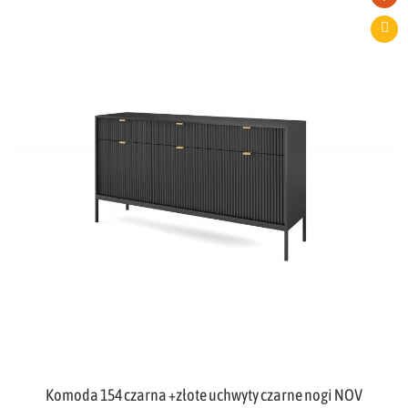
Komoda 154 czarna +złote uchwyty czarne nogi NOV