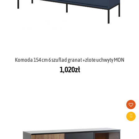
Komoda 154 cm 6 szuflad granat +złote uchwyty MON
1,020
zł