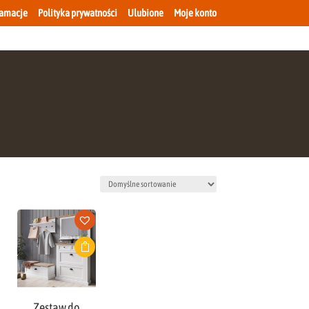
lamacje
Polityka prywatności
Ulubione
Moje konto
Zestaw do