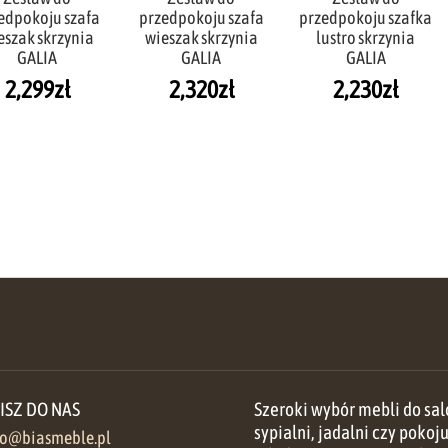
edpokoju szafa
przedpokoju szafa
przedpokoju szafka
eszak skrzynia
wieszak skrzynia
lustro skrzynia
GALIA
GALIA
GALIA
2,299
zł
2,320
zł
2,230
zł
ISZ DO NAS
Szeroki wybór mebli do sal
sypialni, jadalni czy pokoj
ro@biasmeble.pl