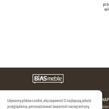
prz
wi
ZADZWOŃ DO NAS
NAP
Używamy plików cookie, aby zapewnić Ci najlepszą jakość
570 205 005
biu
przeglądania, personalizować zawartość naszej witryny,