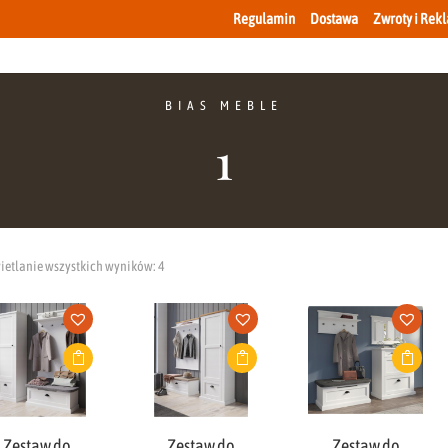
Regulamin
Dostawa
Zwroty i Rek
BIAS MEBLE
1
etlanie wszystkich wyników: 4
Zestaw do
Zestaw do
Zestaw do