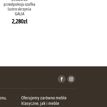
przedpokoju szafka
lustro skrzynia
GALIA
2,280
zł
onu,
Oferujemy zarówno meble
u
klasyczne, jak i meble