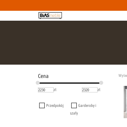
Cena
Wyświ
zł
zł
Przedpokój
Garderoby i
szafy