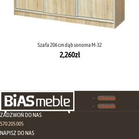
Szafa 206 cm dąb sonoma M-32
2,260
zł
Obserwuj
Obserwuj
ZADZWOŃ DO NAS
570 205 005
NAPISZ DO NAS