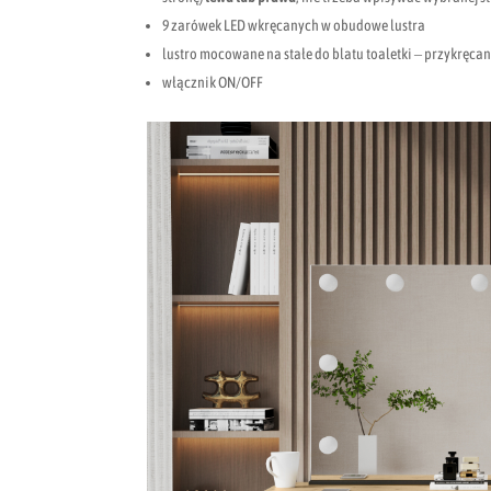
9 zarówek LED wkręcanych w obudowe lustra
lustro mocowane na stałe do blatu toaletki – przykręca
włącznik ON/OFF