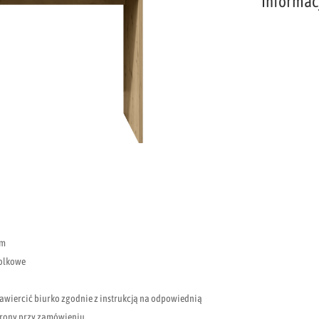
Informac
mm
rolkowe
nawiercić biurko zgodnie z instrukcją na odpowiednią
strony przy zamówieniu