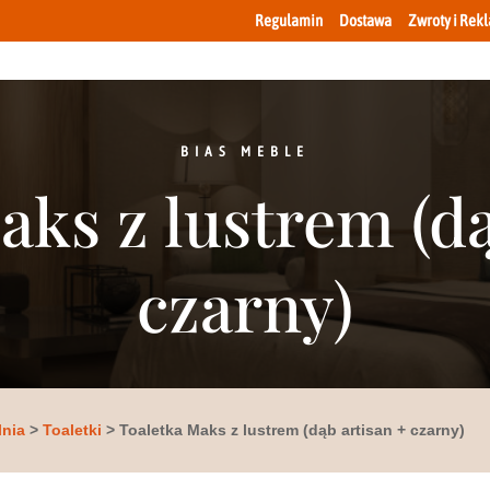
Regulamin
Dostawa
Zwroty i Rek
BIAS MEBLE
aks z lustrem (dą
czarny)
lnia
>
Toaletki
> Toaletka Maks z lustrem (dąb artisan + czarny)