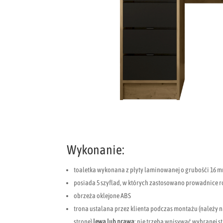
Wykonanie:
toaletka wykonana z płyty laminowanej o grubośći 16 
posiada 5 szyflad, w których zastosowano prowadnice 
obrzeża oklejone ABS
trona ustalana przez klienta podczas montażu (należy 
stronę)
lewa lub prawa
; nie trzeba wpisywać wybranej 