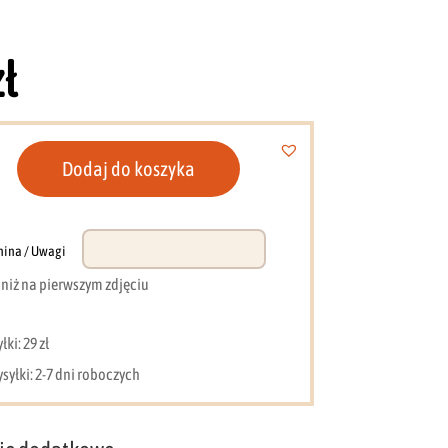
zł
Dodaj do koszyka
nina / Uwagi
e niż na pierwszym zdjęciu
ki: 29 zł
syłki: 2-7 dni roboczych