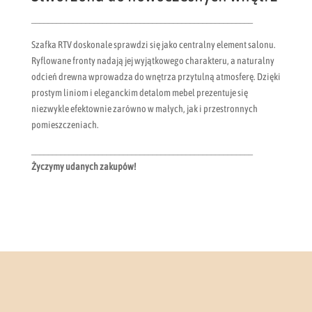
_____________________________________________________
Szafka RTV doskonale sprawdzi się jako centralny element salonu.
Ryflowane fronty nadają jej wyjątkowego charakteru, a naturalny
odcień drewna wprowadza do wnętrza przytulną atmosferę. Dzięki
prostym liniom i eleganckim detalom mebel prezentuje się
niezwykle efektownie zarówno w małych, jak i przestronnych
pomieszczeniach.
_____________________________________________________
Życzymy udanych zakupów!