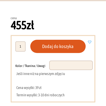
cena
455
zł
ilość
Dodaj do koszyka
Szafka
RTV
121
cm
Kolor / Tkanina / Uwagi
Ademo
Jeśli inne niż na pierwszym zdjęciu
7
(dąb
wiosenny)
Cena wysyłki: 39 zł
Termin wysyłki: 3-10 dni roboczych