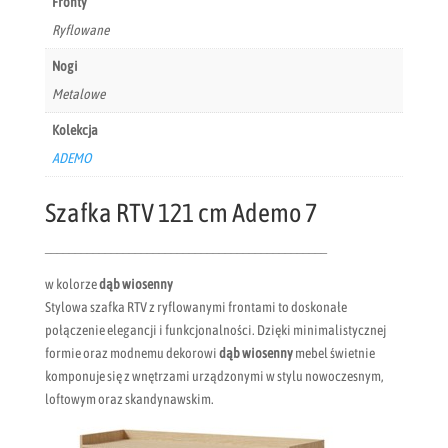
Fronty
Ryflowane
Nogi
Metalowe
Kolekcja
ADEMO
Szafka RTV 121 cm Ademo 7
_______________________________________________
w kolorze
dąb wiosenny
Stylowa szafka RTV z ryflowanymi frontami to doskonałe
połączenie elegancji i funkcjonalności. Dzięki minimalistycznej
formie oraz modnemu dekorowi
dąb wiosenny
mebel świetnie
komponuje się z wnętrzami urządzonymi w stylu nowoczesnym,
loftowym oraz skandynawskim.