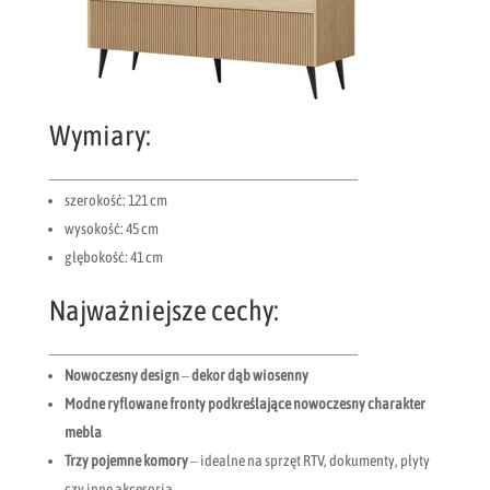
Wymiary:
_______________________________________________
szerokość: 121 cm
wysokość: 45 cm
głębokość: 41 cm
Najważniejsze cechy:
_______________________________________________
Nowoczesny design
–
dekor dąb wiosenny
Modne ryflowane fronty podkreślające nowoczesny charakter
mebla
Trzy pojemne komory
– idealne na sprzęt RTV, dokumenty, płyty
czy inne akcesoria.