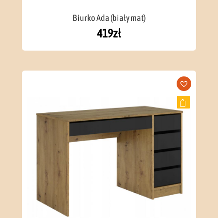
Biurko Ada (biały mat)
419
zł