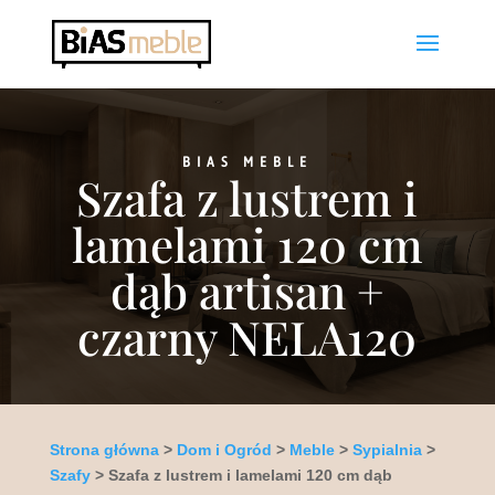
BIAS MEBLE
Szafa z lustrem i
lamelami 120 cm
dąb artisan +
czarny NELA120
Strona główna
>
Dom i Ogród
>
Meble
>
Sypialnia
>
Szafy
> Szafa z lustrem i lamelami 120 cm dąb