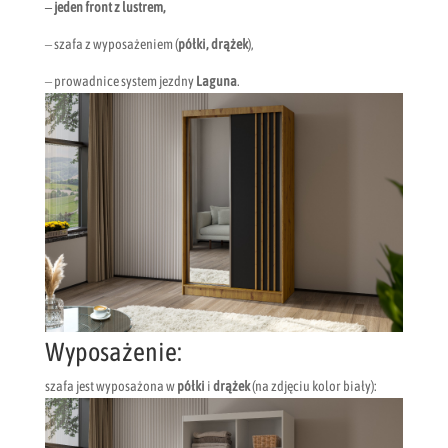
– jeden front z lustrem,
– szafa z wyposażeniem (
półki, drążek
),
– prowadnice system jezdny
Laguna
.
Wyposażenie:
szafa jest wyposażona w
półki
i
drążek
(na zdjęciu kolor biały):