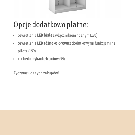
Opcje dodatkowo płatne:
oświetlenie
LED
białe
z włącznikiem nożnym (135)
oświetlenie
LED różnokolorowe
z dodatkowymi funkcjami na
pilota (199)
ciche domykanie frontów
(99)
Życzymy udanych zakupów!