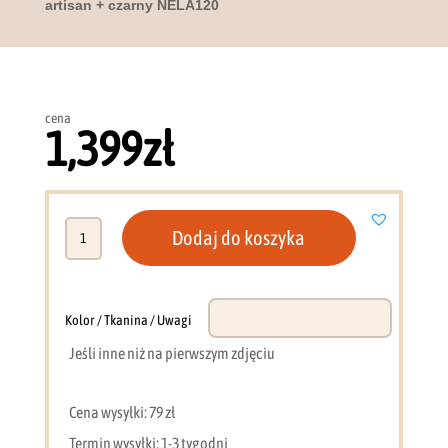
artisan + czarny NELA120
cena
1,399
zł
ilość
Dodaj do koszyka
Szafa
z
lustrem
i
Kolor / Tkanina / Uwagi
lamelami
Jeśli inne niż na pierwszym zdjęciu
120
cm
dąb
Cena wysyłki: 79 zł
artisan
Termin wysyłki: 1-3 tygodni