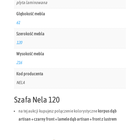
płyta laminowana
Głębokość mebla
61
Szerokość mebla
120
Wysokość mebla
216
Kod producenta
NELA
Szafa Nela 120
na tej aukcji kupujesz połączenie kolorystyczne
korpus dąb
artisan + czarny front + lamele dąb artisan +
front z lustrem