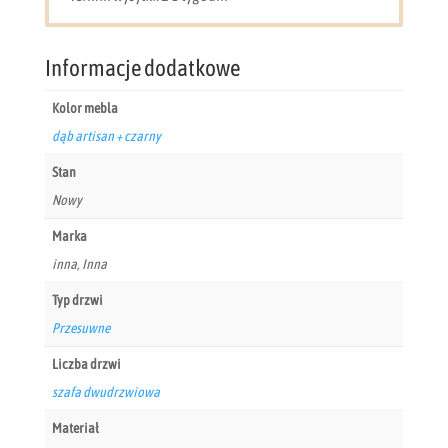
+
czarny
NELA120
Informacje dodatkowe
Kolor mebla
dąb artisan + czarny
Stan
Nowy
Marka
inna, Inna
Typ drzwi
Przesuwne
Liczba drzwi
szafa dwudrzwiowa
Materiał