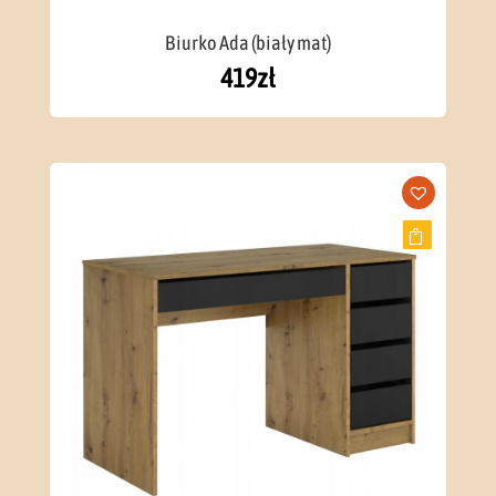
Biurko Ada (biały mat)
419
zł