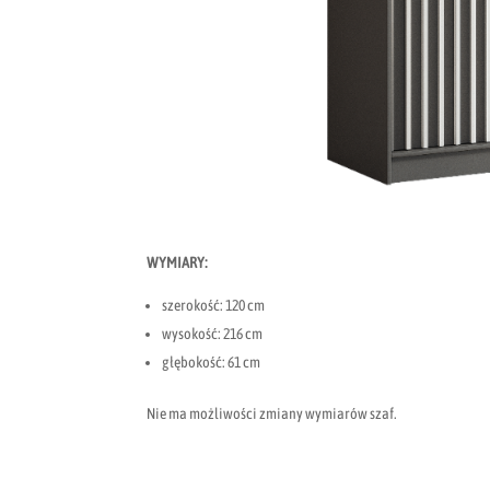
WYMIARY:
szerokość: 120 cm
wysokość: 216 cm
głębokość: 61 cm
Nie ma możliwości zmiany wymiarów szaf.