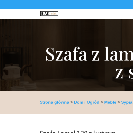
Szafa z lam
z 
Strona główna
>
Dom i Ogród
>
Meble
>
Sypia