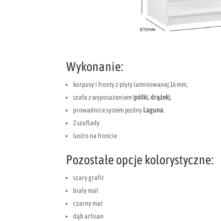
Wykonanie:
korpusy i fronty z płyty laminowanej 16 mm,
szafa z wyposażeniem (
półki, drążek
),
prowadnice system jezdny
Laguna
.
2 szuflady
lustro na froncie
Pozostałe opcje kolorystyczne:
szary grafit
biały mat
czarny mat
dąb artisan