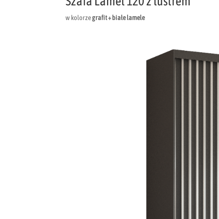
Szafa Lamel 120 z lustrem
w kolorze
grafit + białe lamele