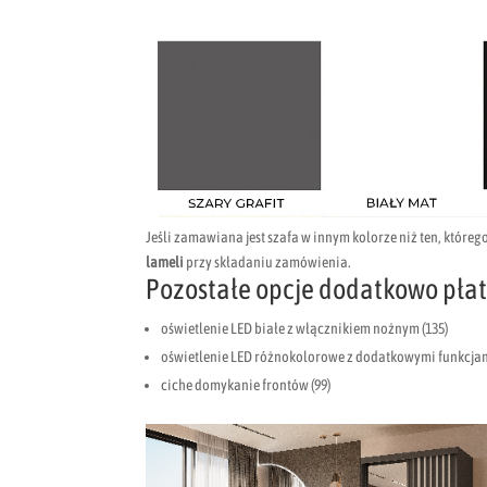
Jeśli zamawiana jest szafa w innym kolorze niż ten, któreg
lameli
przy składaniu zamówienia.
Pozostałe opcje dodatkowo płat
oświetlenie LED białe z włącznikiem nożnym (135)
oświetlenie LED różnokolorowe z dodatkowymi funkcjami
ciche domykanie frontów (99)