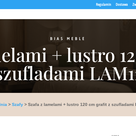
Regulamin
Dostawa
Zw
BIAS MEBLE
elami + lustro 1
szufladami LAM
lnia
>
Szafy
> Szafa z lamelami + lustro 120 cm grafit z szufladam