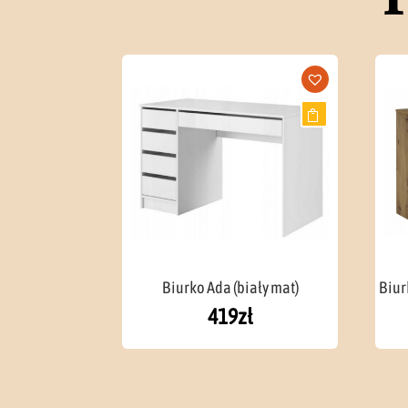
Biurko Ada (biały mat)
Biur
419
zł