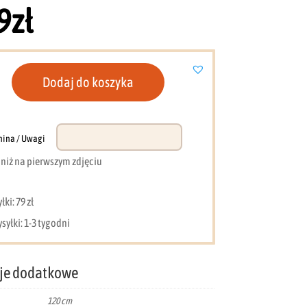
9
zł
Dodaj do koszyka
nina / Uwagi
e niż na pierwszym zdjęciu
ki: 79 zł
syłki: 1-3 tygodni
je dodatkowe
120 cm