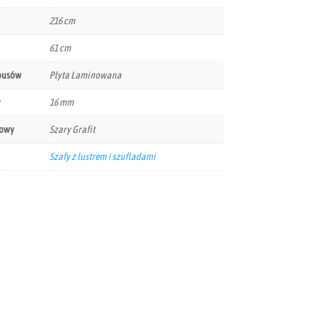
216 cm
61 cm
pusów
Płyta Laminowana
y
16 mm
kowy
Szary Grafit
Szafy z lustrem i szufladami