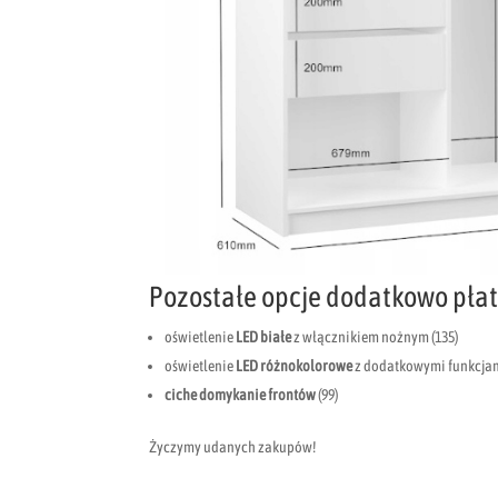
Pozostałe opcje dodatkowo płat
oświetlenie
LED białe
z włącznikiem nożnym (135)
oświetlenie
LED różnokolorowe
z dodatkowymi funkcjami
ciche domykanie frontów
(99)
Życzymy udanych zakupów!