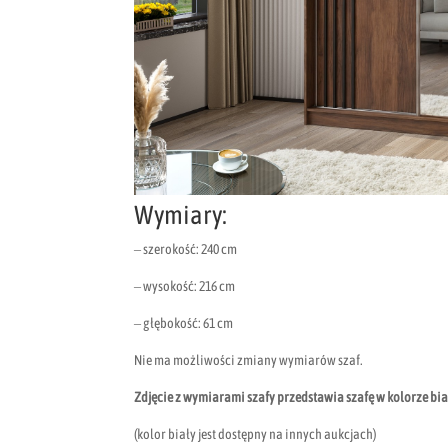
Wymiary:
– szerokość: 240 cm
– wysokość: 216 cm
– głębokość: 61 cm
Nie ma możliwości zmiany wymiarów szaf.
Zdjęcie z wymiarami szafy przedstawia szafę w kolorze bi
(kolor biały jest dostępny na innych aukcjach)