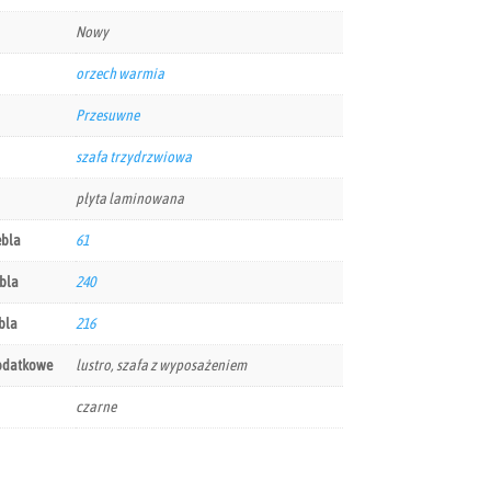
Nowy
orzech warmia
Przesuwne
szafa trzydrzwiowa
płyta laminowana
ebla
61
bla
240
bla
216
odatkowe
lustro, szafa z wyposażeniem
czarne