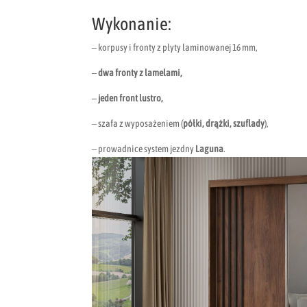
Wykonanie:
– korpusy i fronty z płyty laminowanej 16 mm,
– dwa fronty z lamelami,
– jeden front lustro,
– szafa z wyposażeniem (
półki, drążki, szuflady
),
– prowadnice system jezdny
Laguna
.