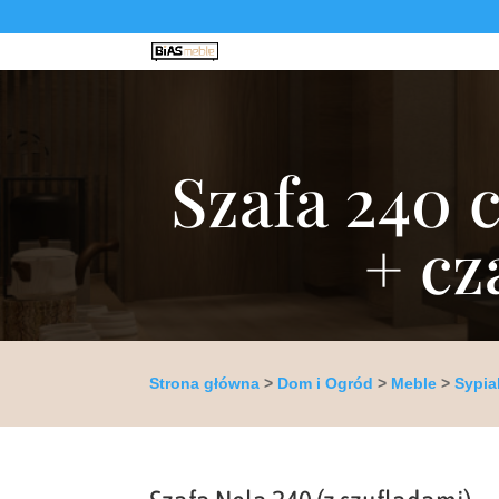
Szafa 240 
+ cz
Strona główna
>
Dom i Ogród
>
Meble
>
Sypia