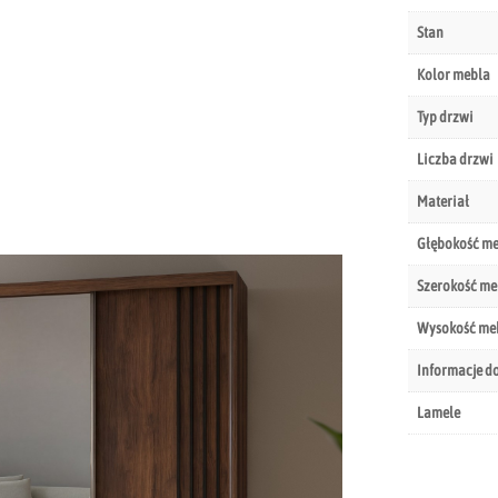
Stan
Kolor mebla
Typ drzwi
Liczba drzwi
Materiał
Głębokość m
Szerokość me
Wysokość me
Informacje d
Lamele