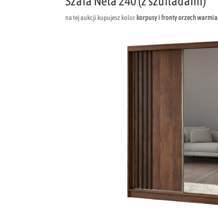
Szafa Nela 240 (z szufladami)
na tej aukcji kupujesz kolor
korpusy i fronty orzech warmia 