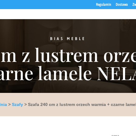
Regulamin
Dostawa
Zw
BIAS MEBLE
cm z lustrem or
arne lamele NE
lnia
>
Szafy
> Szafa 240 cm z lustrem orzech warmia + czarne lam