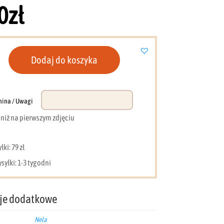
0
zł
Dodaj do koszyka
nina / Uwagi
e niż na pierwszym zdjęciu
ki: 79 zł
syłki: 1-3 tygodni
je dodatkowe
Nela