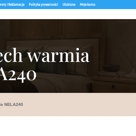
roty i Reklamacje
Polityka prywatności
Ulubione
Moje konto
zech warmia
LA240
ele NELA240