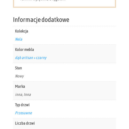
z
lamelami
NELA150
Informacje dodatkowe
Kolekcja
Nela
Kolor mebla
dąb artisan + czarny
Stan
Nowy
Marka
inna, Inna
Typ drzwi
Przesuwne
Liczba drzwi