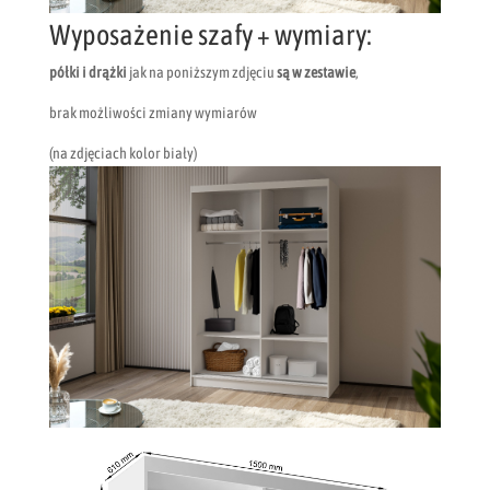
Wyposażenie szafy + wymiary:
półki i drążki
jak na poniższym zdjęciu
są w zestawie
,
brak możliwości zmiany wymiarów
(na zdjęciach kolor biały)