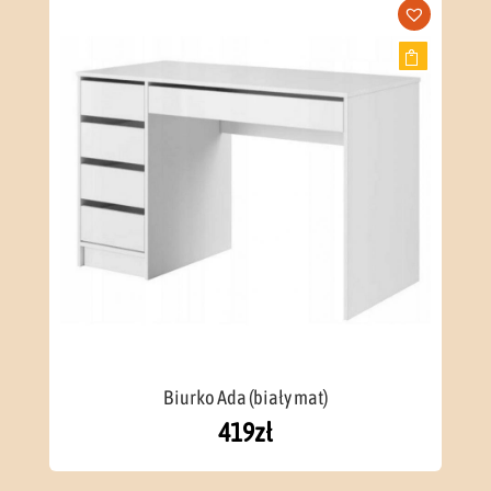
Biurko Ada (biały mat)
419
zł