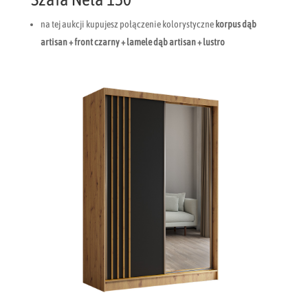
na tej aukcji kupujesz połączenie kolorystyczne
korpus dąb
artisan + front czarny + lamele dąb artisan + lustro