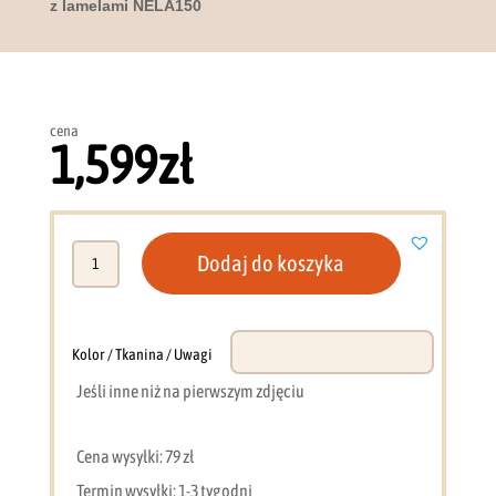
z lamelami NELA150
cena
1,599
zł
ilość
Dodaj do koszyka
Szafa
150
cm
z
Kolor / Tkanina / Uwagi
lustrem
Jeśli inne niż na pierwszym zdjęciu
dąb
artisan
+
Cena wysyłki: 79 zł
czarna
Termin wysyłki: 1-3 tygodni