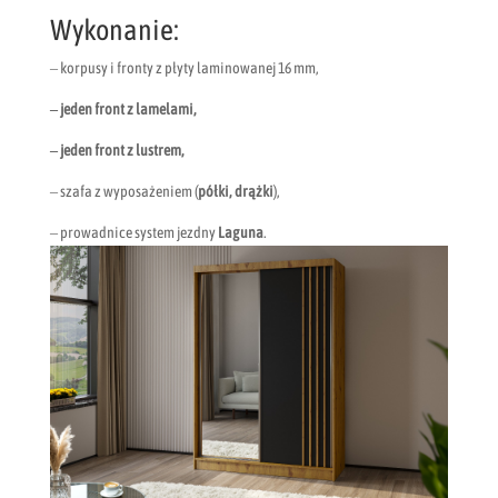
Wykonanie:
– korpusy i fronty z płyty laminowanej 16 mm,
– jeden front z lamelami,
– jeden front z lustrem,
– szafa z wyposażeniem (
półki, drążki
),
– prowadnice system jezdny
Laguna
.