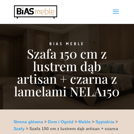
BIAS MEBLE
Szafa 150 cm z
lustrem dąb
artisan + czarna z
lamelami NELA150
Strona główna
>
Dom i Ogród
>
Meble
>
Sypialnia
>
Szafy
> Szafa 150 cm z lustrem dąb artisan + czarna